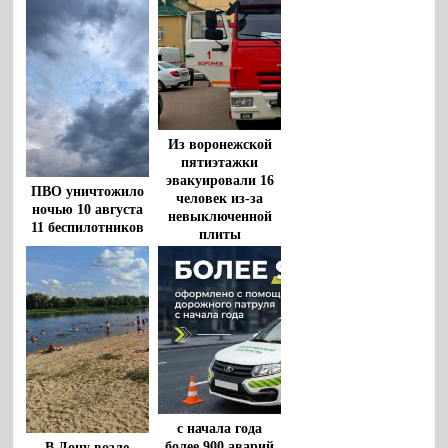
Из воронежской
пятиэтажки
эвакуировали 16
ПВО уничтожило
человек из-за
ночью 10 августа
невыключенной
11 беспилотников
плиты
в Воронежской
области
с начала года
более 900 аварий
В Дону возле