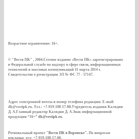
Возрастное ограничение:
16+
.
© "Вести ПК" , 2004.Сетевое издание «Вести ПК» зарегистрировано
в Федеральной службе по надзору в сфере связи, информационных
технологий и массовых коммуникаций 11 марта 2014 г.
Свидетельство о регистрации ЭЛ № ФС 77 - 57147.
Адрес электронной почты и номер телефона редакции: E-mail:
dk@vestipk.ru. Тел.: +7-919-188-17-00.Учредитель издания Калядин
Д. А.Главный редактор Калядин Д. А.Знак информационной
продукции “16+”
dk@vestipk.ru
.
Региональный проект
"Вести ПК в Воронеже"
. По вопросам
рекламы: тел: +7-919-188-17-00.