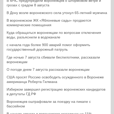
В МЧС предупредили воронежцев о штормовом ветре и
грозах с градом 8 августа
В Дону возле воронежского села утонул 65-летний мужчина
В воронежском ЖК «Яблоневые сады» продаются
коммерческие помещения
Куда обращаться воронежцам по вопросам отключения
воды, разъяснили в водоканале
с начала года более 900 аварий помог оформить
государственный дорожный патруль
Где ночью 7 августа сбивали беспилотники, рассказали
воронежцам
О погоде днем 7 августа рассказали воронежцам
США просят Россию освободить осужденного в Воронеже
американца Роберта Гилмана
Избирком завершил регистрацию воронежских кандидатов
в депутаты ГД РФ
Воронежцев оштрафовали за поездку на пикапе с
бассейном
В начале августа в воронежских магазинах на 11%