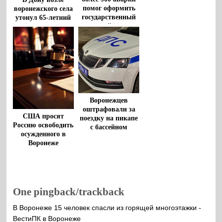
помог оформить
воронежского села
государственный
утонул 65-летний
дорожный патруль
мужчина
Воронежцев
оштрафовали за
США просят
поездку на пикапе
Россию освободить
с бассейном
осужденного в
Воронеже
американца
Роберта Гилмана
One pingback/trackback
В Воронеже 15 человек спасли из горящей многоэтажки -
ВестиПК в Воронеже