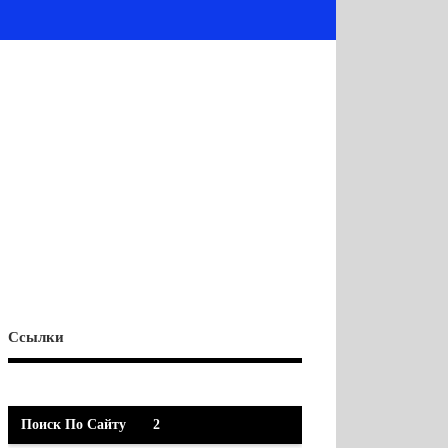
Ссылки
Поиск По Сайту
2