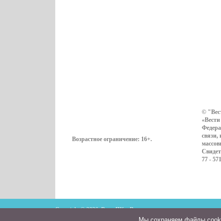
© "Вес
«Вести
Федера
связи,
Возрастное ограничение:
16+
.
массов
Свидет
77 - 57
Copyright © 2026. ВестиПК в Воронеже
Мы cохраняем файлы cookie