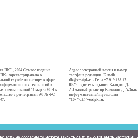
ти ПК" , 2004.Сетевое издание
Адрес электронной почты и номер
 ПК» зарегистрировано в
телефона редакции: E-mail:
льной службе по надзору в сфере
dk@vestipk.ru. Тел.: +7-919-188-17-
 информационных технологий и
00.Учредитель издания Калядин Д.
ых коммуникаций 11 марта 2014 г.
А.Главный редактор Калядин Д. А.Знак
ельство о регистрации ЭЛ № ФС
информационной продукции
147.
“16+”
dk@vestipk.ru
.
: если не согласны то можете закрыть сайт, либо изменить настройки 