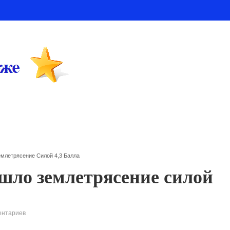
млетрясение Силой 4,3 Балла
шло землетрясение силой
ентариев