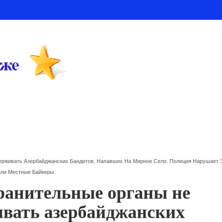
ерживать Азербайджанских Бандитов, Напавших На Мирное Село. Полиция Нарушает З
али Местные Байкеры
ранительные органы не
ивать азербайджанских