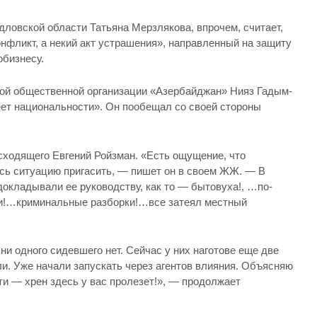
ловской области Татьяна Мерзлякова, впрочем, считает,
нфликт, а некий акт устрашения», направленный на защиту
обизнесу.
кой общественной организации «Азербайджан» Нияз Гадым-
еет национальности». Он пообещал со своей стороны
ходящего Евгений Ройзман. «Есть ощущение, что
ь ситуацию пригасить, — пишет он в своем ЖЖ. — В
докладывали ее руководству, как то — бытовуха!, …по-
и!…криминальные разборки!…все затеял местный
 ни одного сидевшего нет. Сейчас у них наготове еще две
ли. Уже начали запускать через агентов влияния. Объясняю
сти — хрен здесь у вас пролезет!», — продолжает