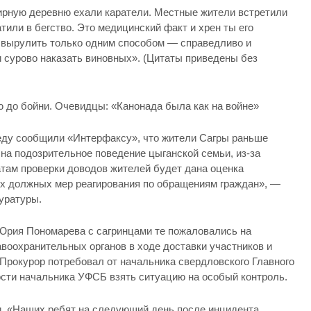
ирную деревню ехали каратели. Местные жители встретили
атили в бегство. Это медицинский факт и хрен ты его
 вырулить только одним способом — справедливо и
и сурово наказать виновных». (Цитаты приведены без
 до бойни. Очевидцы: «Канонада была как на войне»
еду сообщили «Интерфаксу», что жители Сагры раньше
на подозрительное поведение цыганской семьи, из-за
атам проверки доводов жителей будет дана оценка
их должных мер реагирования по обращениям граждан», —
уратуры.
 Юрия Пономарева с сагринцами те пожаловались на
воохранительных органов в ходе доставки участников и
 Прокурор потребовал от начальника свердловского Главного
сти начальника УФСБ взять ситуацию на особый контроль.
и. «Наших ребят на следующий день после инцидента