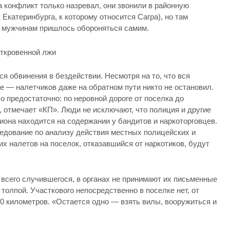
а конфликт только назревал, они звонили в районную
катеринбурга, к которому относится Сагра), но там
ге мужчинам пришлось обороняться самим.
откровенной лжи
я обвинения в бездействии. Несмотря на то, что вся
е — налетчиков даже на обратном пути никто не остановил.
 предостаточно: по неровной дороге от поселка до
, отмечает «КП». Люди не исключают, что полиция и другие
она находится на содержании у бандитов и наркоторговцев.
едование по анализу действия местных полицейских и
х налетов на поселок, отказавшийся от наркотиков, будут
 всего случившегося, в органах не принимают их письменные
толпой. Участкового непосредственно в поселке нет, от
 километров. «Остается одно — взять вилы, вооружиться и