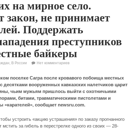
х на мирное село.
 закон, не принимает
елей. Поддержать
нападения преступников
естные байкеры
аждан
,
В России
Нет комментариев
ском поселке Сагра после кровавого побоища местных
с десятками вооруженных кавказских налетчиков царит
щины, чьим мужьям пришлось выйти с охотничьими
порами, битами, травматическими пистолетами и
ы «карателей», сообщает newsru.com.
 чтобы устроить «акцию устрашения» по заказу прогнанного
 мстить за гибель в перестрелке одного из своих — 28-