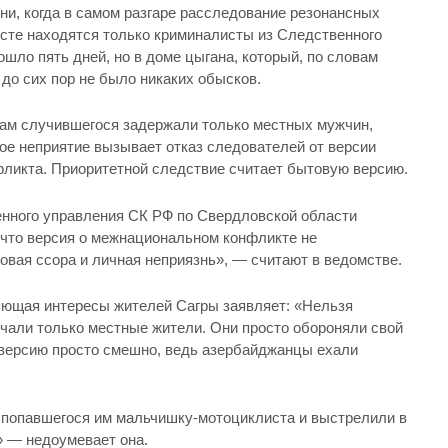
дни, когда в самом разгаре расследование резонансных
сте находятся только криминалисты из Следственного
ошло пять дней, но в доме цыгана, который, по словам
 до сих пор не было никаких обысков.
огам случившегося задержали только местных мужчин,
ое неприятие вызывает отказ следователей от версии
ликта. Приоритетной следствие считает бытовую версию.
нного управления СК РФ по Свердловской области
что версия о межнациональном конфликте не
овая ссора и личная неприязнь», — считают в ведомстве.
яющая интересы жителей Сагры заявляет: «Нельзя
ечали только местные жители. Они просто обороняли свой
 версию просто смешно, ведь азербайджанцы ехали
и попавшегося им мальчишку-мотоциклиста и выстрелили в
» — недоумевает она.