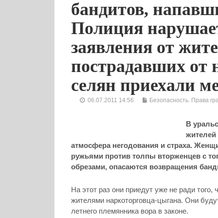
бандитов, напавши
Полиция нарушает
заявления от жит
пострадавших от 
селян приехали м
06.07.2011 14:56
Безопасность. Права гр
В ураль
жителей 
атмосфера негодования и страха. Жен
ружьями против толпы вторженцев с то
обрезами, опасаются возвращения банд
На этот раз они приедут уже не ради того,
жителями наркоторговца-цыгана.
Они будут
летнего племянника вора в законе.