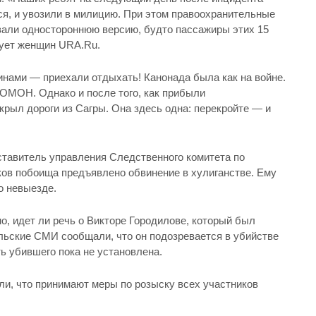
ься, и увозили в милицию. При этом правоохранительные
али одностороннюю версию, будто пассажиры этих 15
ует женщин URA.Ru.
нами — приехали отдыхать! Канонада была как на войне.
ОМОН. Однако и после того, как прибыли
крыл дороги из Сагры. Она здесь одна: перекройте — и
тавитель управления Следственного комитета по
ков побоища предъявлено обвинение в хулиганстве. Ему
о невыезде.
о, идет ли речь о Викторе Городилове, который был
альские СМИ сообщали, что он подозревается в убийстве
ть убившего пока не установлена.
ли, что принимают меры по розыску всех участников