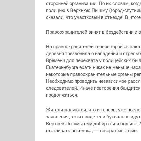
сторонней организации. По их словам, когд
полицию в Верхнюю Пышму (город-спутник Е
сказали, что участковый в отъезде. В ито
Правоохранителей винят в бездействии и 
На правоохранителей теперь горой сыплютс
деревня трезвонила о нападении и стрельб
Времени для перехвата у полицейских было
Екатеринбурга ехать никак не меньше часа
некоторые правоохранительные органы реги
Необходимо проводить независимое рассл
следователей. Иначе повторения бандитски
продолжаться.
Жители жалуются, что и теперь, уже после
заявления, хотя свидетели буквально идут 
Верхней Пышмы ему добираться больше 20
отстаивать поселок», — говорят местные.