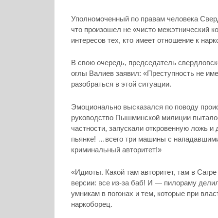
Уполномоченный по правам человека Сверд
что произошел не «чисто межэтнический ко
интересов тех, кто имеет отношение к нарк
В свою очередь, председатель свердловс
оглы Валиев заявил: «Преступность не им
разобраться в этой ситуации.
Эмоционально высказался по поводу проис
руководство Пышминской милиции пыталос
частности, запускали откровенную ложь и 
пьянке! …всего три машины с нападавшим
криминальный авторитет!»
«Идиоты. Какой там авторитет, там в Сагре
версии: все из-за баб! И — пилораму дели
умникам в погонах и тем, которые при вла
наркоборец.