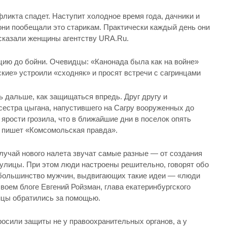
фликта спадет. Наступит холодное время года, дачники и
они пообещали это старикам. Практически каждый день они
сказали женщины агентству URA.Ru.
ию до бойни. Очевидцы: «Канонада была как на войне»
кие» устроили «сходняк» и просят встречи с сагринцами
 дальше, как защищаться впредь. Друг другу и
сестра цыгана, напустившего на Сагру вооруженных до
 ярости грозила, что в ближайшие дни в поселок опять
, пишет «Комсомольская правда».
учай нового налета звучат самые разные — от создания
 улицы. При этом люди настроены решительно, говорят обо
 большинство мужчин, выдвигающих такие идеи — «люди
воем блоге Евгений Ройзман, глава екатеринбургского
инцы обратились за помощью.
росили защиты не у правоохранительных органов, а у