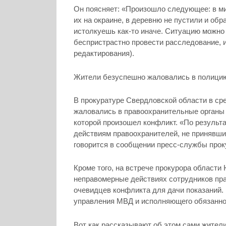
Он поясняет: «Произошло следующее: в м
их на окраине, в деревню не пустили и обр
истолкуешь как-то иначе. Ситуацию можно
беспристрастно провести расследование, 
редактирования).
Жители безуспешно жаловались в полицию
В прокуратуре Свердловской области в ср
жаловались в правоохранительные органы 
которой произошел конфликт. «По результ
действиям правоохранителей, не принявш
говорится в сообщении пресс-службы прок
Кроме того, на встрече прокурора области
неправомерные действиях сотрудников пра
очевидцев конфликта для дачи показаний.
управления МВД и исполняющего обязанно
Вот как рассказывают об этом сами жител