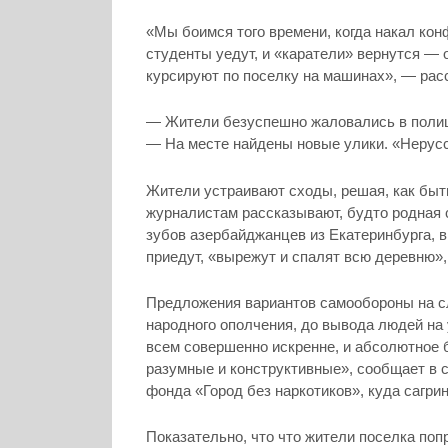
«Мы боимся того времени, когда накал кон
студенты уедут, и «каратели» вернутся — 
курсируют по поселку на машинах», — рас
— Жители безуспешно жаловались в полиц
— На месте найдены новые улики. «Нерусс
Жители устраивают сходы, решая, как быть
журналистам рассказывают, будто родная 
зубов азербайджанцев из Екатеринбурга, в
приедут, «вырежут и спалят всю деревню»
Предложения вариантов самообороны на сл
народного ополчения, до вывода людей на
всем совершенно искренне, и абсолютное
разумные и конструктивные», сообщает в с
фонда «Город без наркотиков», куда сагр
Показательно, что что жители поселка поп