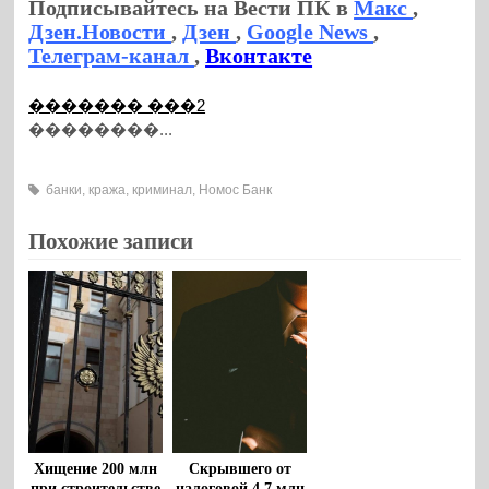
Подписывайтесь на Вести ПК в
Макс
,
Дзен.Новости
,
Дзен
,
Google News
,
Телеграм-канал
,
Вконтакте
������� ���2
��������...
банки
,
кража
,
криминал
,
Номос Банк
Похожие записи
Хищение 200 млн
Скрывшего от
при строительстве
налоговой 4,7 млн