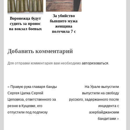
За убийство
Воронежца будут
бывшего мужа
судить за пронос
женщина
на вокзал боевых
получила 7 с
патронов
половиной лет
колонии
Добавить комментарий
Для отправки комментария вам необходимо
авторизоваться
.
«
Правую рука главаря банды
На Урале выпустили
Сергея Цапка Сергей
выпустили на свободу
Цеповяза, ответственного за
русского, задержанного после
резню в Кущевке, его
инцидента с
отпустили под подписку
азербайджанским
бандитами
»