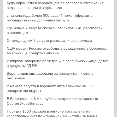
Куда обращаться воронежцам по вопросам отключения
воды, разъяснили в водоканале
с начала года более 900 аварий помог оформить
государственный дорожный патруль
Где ночью 7 августа сбивали беспилотники, рассказали
воронежцам
О погоде днем 7 августа рассказали воронежцам
США просят Россию освободить осужденного в Воронеже
американца Роберта Гилмана
Избирком завершил регистрацию воронежских кандидатов
в депутаты ГД РФ
Воронежцев оштрафовали за поездку на пикапе с
бассейном
В начале августа в воронежских магазинах на 11%
подорожали огурцы
В Воронеже на 8 млн рублей оштрафовали адвоката
Сергея Жеребятьева
Порядка 1600 гаражей в регионе поставлены на
кадастровый учет по «гаражной амнистии» за время