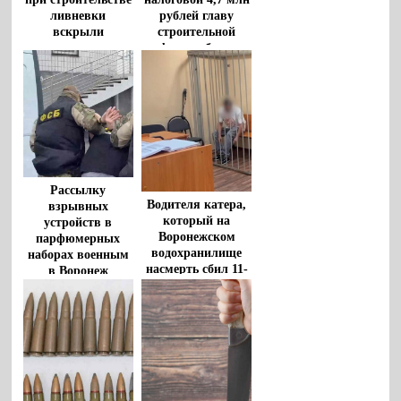
ливневки
рублей главу
вскрыли
строительной
воронежские
фирмы будут
прокуроры
судить в Воронеже
Рассылку
Водителя катера,
взрывных
который на
устройств в
Воронежском
парфюмерных
водохранилище
наборах военным
насмерть сбил 11-
в Воронеж
летнего мальчика,
пресекла ФСБ
взяли под стражу