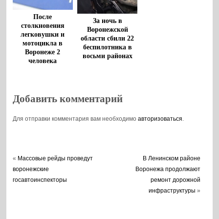
После
За ночь в
столкновения
Воронежской
легковушки и
области сбили 22
мотоцикла в
беспилотника в
Воронеже 2
восьми районах
человека
госпитализированы
Добавить комментарий
Для отправки комментария вам необходимо
авторизоваться
.
«
Массовые рейды проведут
В Ленинском районе
воронежские
Воронежа продолжают
госавтоинспекторы
ремонт дорожной
инфраструктуры
»