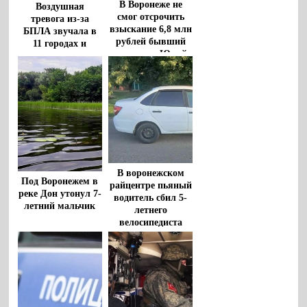
В Воронеже не
Воздушная
смог отсрочить
тревога из-за
взыскание 6,8 млн
БПЛА звучала в
рублей бывший
11 городах и
чиновник Юрий
районах
Бавыкин
Воронежской
области
В воронежском
Под Воронежем в
райцентре пьяный
реке Дон утонул 7-
водитель сбил 5-
летний мальчик
летнего
велосипедиста