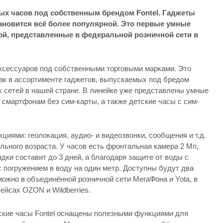
ых часов под собственным брендом Fontel. Гаджеты
ановится всё более популярной. Это первые умные
ой, представленные в федеральной розничной сети в
ксессуаров под собственными торговыми марками. Это
как в ассортименте гаджетов, выпускаемых под бредом
х сетей в нашей стране. В линейке уже представлены умные
к смартфонам без сим-карты, а также детские часы с сим-
ями: геолокация, аудио- и видеозвонки, сообщения и т.д.
ьного возраста. У часов есть фронтальная камера 2 Мп,
дки составит до 3 дней, а благодаря защите от воды с
 погружением в воду на один метр. Доступны будут два
можно в объединённой розничной сети МегаФона и Yota, в
ейсах OZON и Wildberries.
ские часы Fontel оснащены полезными функциями для