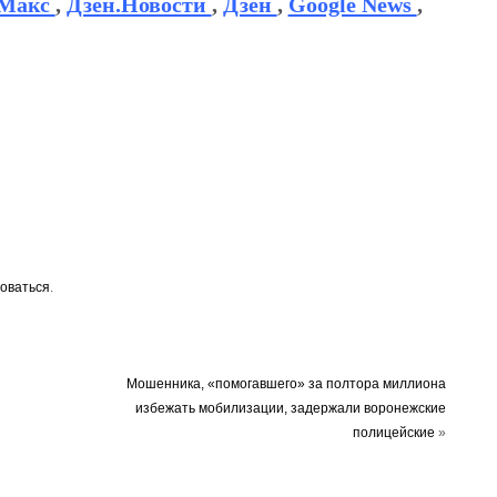
Макс
,
Дзен.Новости
,
Дзен
,
Google News
,
оваться
.
Мошенника, «помогавшего» за полтора миллиона
избежать мобилизации, задержали воронежские
полицейские
»