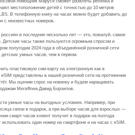
олосовой помощник Маруся сможет развлечь ребёнка и
знают местоположение детей с точностью до 10 метров
LBS. В телефонную книгу на часах можно будет добавить до
он с неизвестных номеров.
россиян в последние несколько лет — это, пожалуй, самое
о. Детские часы также пользуются огромным спросом и
ором полугодии 2024 года в объединённой розничной сети
детских умных часов, чем в первом.
ить пластиковую сим-карту на электронную как в
с eSIM представлены в нашей розничной сети на протяжении
астёт. Мы оценим спрос на новинку и будем наращивать
родажам МегаФона Давид Борзилов.
сти умные часы на выгодных условиях. Например, при
есяца связи в подарок, а при выборе часов для взрослых —
ении смарт-часов клиент получит в подарок на полгода
 использовать один номер на смартфоне и на часах с eSIM.