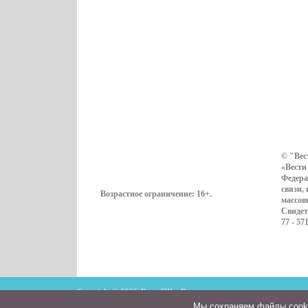
© "Вес
«Вести
Федера
связи,
Возрастное ограничение:
16+
.
массов
Свидет
77 - 57
Copyright © 2026. ВестиПК в Воронеже
Мы cохраняем файлы cookie