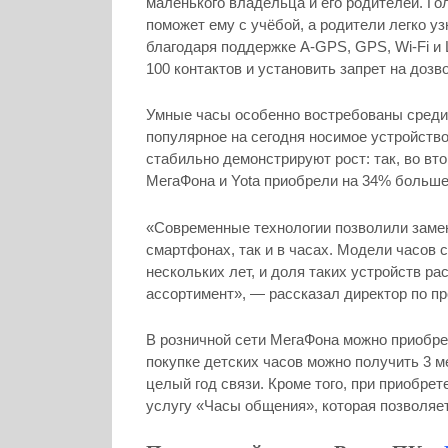
маленького владельца и его родителей. Г
поможет ему с учёбой, а родители легко у
благодаря поддержке A-GPS, GPS, Wi-Fi и 
100 контактов и установить запрет на дозв
Умные часы особенно востребованы среди 
популярное на сегодня носимое устройств
стабильно демонстрируют рост: так, во вт
МегаФона и Yota приобрели на 34% больше 
«Современные технологии позволили замен
смартфонах, так и в часах. Модели часов 
нескольких лет, и доля таких устройств р
ассортимент», — рассказал директор по п
В розничной сети МегаФона можно приобре
покупке детских часов можно получить 3 м
целый год связи. Кроме того, при приобрет
услугу «Часы общения», которая позволяет