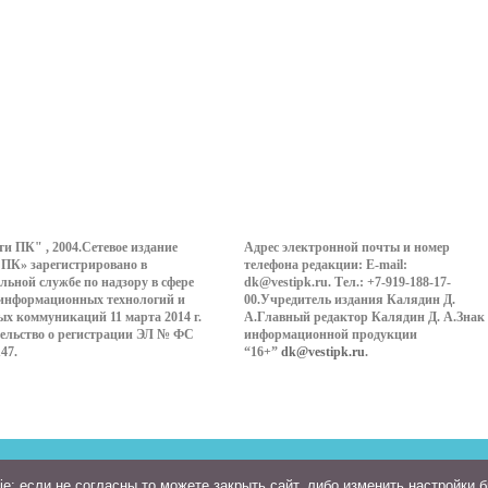
ти ПК" , 2004.Сетевое издание
Адрес электронной почты и номер
 ПК» зарегистрировано в
телефона редакции: E-mail:
льной службе по надзору в сфере
dk@vestipk.ru. Тел.: +7-919-188-17-
 информационных технологий и
00.Учредитель издания Калядин Д.
ых коммуникаций 11 марта 2014 г.
А.Главный редактор Калядин Д. А.Знак
ельство о регистрации ЭЛ № ФС
информационной продукции
147.
“16+”
dk@vestipk.ru
.
: если не согласны то можете закрыть сайт, либо изменить настройки 