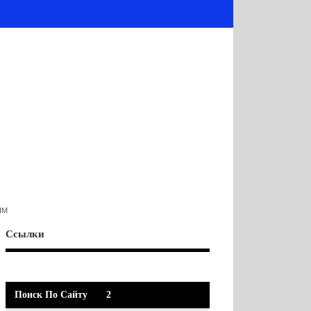
IM
Ссылки
Поиск По Сайту
2