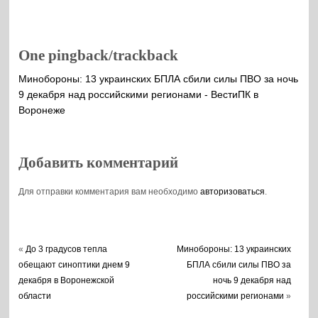
беспилотников
продолжалась в
Воронежской
области около 11
часов
One pingback/trackback
Минобороны: 13 украинских БПЛА сбили силы ПВО за ночь
9 декабря над российскими регионами - ВестиПК в
Воронеже
Добавить комментарий
Для отправки комментария вам необходимо
авторизоваться
.
«
До 3 градусов тепла
Минобороны: 13 украинских
обещают синоптики днем 9
БПЛА сбили силы ПВО за
декабря в Воронежской
ночь 9 декабря над
области
российскими регионами
»