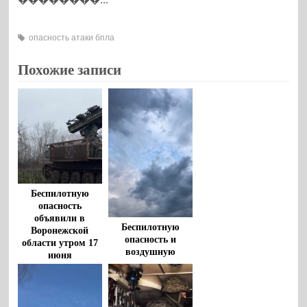
опасность атаки бпла
Похожие записи
Беспилотную
опасность
объявили в
Беспилотную
Воронежской
опасность и
области утром 17
воздушную
июня
тревогу объявили
в Воронежской
области ночью 18
мая