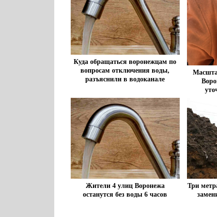
Куда обращаться воронежцам по
вопросам отключения воды,
Масшта
разъяснили в водоканале
Воро
уто
Жители 4 улиц Воронежа
Три метр
останутся без воды 6 часов
замен