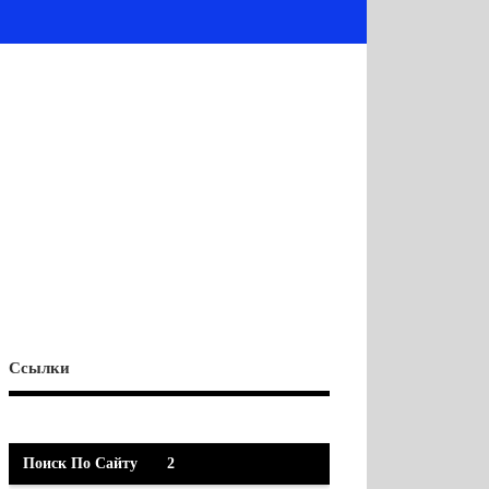
Ссылки
Поиск По Сайту
2