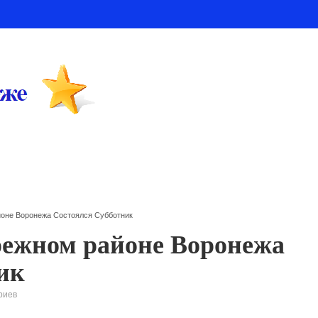
оне Воронежа Состоялся Субботник
режном районе Воронежа
ик
риев