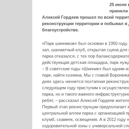
25 июня 
приняли 
Алексей Гордеев прошел по всей террит
реконструкции территории и побывал в 
благоустройстве.
«Парк шинников» был основан в 1950 году.
зал, шахматный клуб
, открытая сцена для
парка отказался, с тех пор балансодержат
действующая детская площадка, парк нужд
– В советские годы «Шинник» был одним из
парк, найти хозяина. Мы с главой Воронеж
днях здесь начнется поэтапная реконструк
следующем году приступим к осуществлени
парка, но и такого важного инфраструктурн
ребят, – рассказал Алексей Гордеев жител
Первый этап реконструкции предполагает 
центральной аллеи парка с организацией 
клумб, скамеек, освещения. А в 2012 году
оздоровительной зоны с универсальной сп