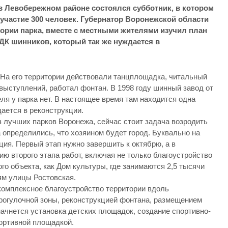
в Левобережном районе состоялся субботник, в котором
участие 300 человек. Губернатор Воронежской области
ории парка, вместе с местными жителями изучил план
ДК шинников, который так же нуждается в
 На его территории действовали танцплощадка, читальный
 выступлений, работал фонтан. В 1998 году шинный завод от
еля у парка нет. В настоящее время там находится одна
ается в реконструкции.
 лучших парков Воронежа, сейчас стоит задача возродить
а определились, что хозяином будет город. Буквально на
ция. Первый этап нужно завершить к октябрю, а в
ю второго этапа работ, включая не только благоустройство
ого объекта, как Дом культуры, где занимаются 2,5 тысячи
ям улицы Ростовская.
комплексное благоустройство территории вдоль
прогулочной зоны, реконструкцией фонтана, размещением
 начнется установка детских площадок, создание спортивно-
ортивной площадкой.