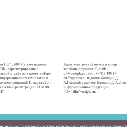
ти ПК" , 2004.Сетевое издание
Адрес электронной почты и номер
 ПК» зарегистрировано в
телефона редакции: E-mail:
льной службе по надзору в сфере
dk@vestipk.ru. Тел.: +7-919-188-17-
 информационных технологий и
00.Учредитель издания Калядин Д.
ых коммуникаций 11 марта 2014 г.
А.Главный редактор Калядин Д. А.Знак
ельство о регистрации ЭЛ № ФС
информационной продукции
147.
“16+”
dk@vestipk.ru
.
: если не согласны то можете закрыть сайт, либо изменить настройки 