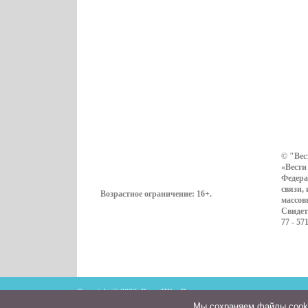
© "Вес
«Вести
Федера
связи,
Возрастное ограничение:
16+
.
массов
Свидет
77 - 57
Copyright © 2026. ВестиПК в Воронеже
Мы cохраняем файлы cookie