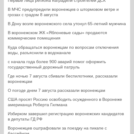
Первые лица региона наградили строителей ДСК
В МЧС предупредили воронежцев о штормовом ветре и
грозах с градом 8 августа
В Дону возле воронежского села утонул 65-летний мужчина
В воронежском ЖК «Яблоневые сады» продаются
коммерческие помещения
Куда обращаться воронежцам по вопросам отключения
воды, разъяснили в водоканале
с начала года более 900 аварий помог оформить
государственный дорожный патруль
Где ночью 7 августа сбивали беспилотники, рассказали
воронежцам
О погоде днем 7 августа рассказали воронежцам
США просят Россию освободить осужденного в Воронеже
американца Роберта Гилмана
Избирком завершил регистрацию воронежских кандидатов
в депутаты ГД РФ
Воронежцев оштрафовали за поездку на пикапе с
бассейном