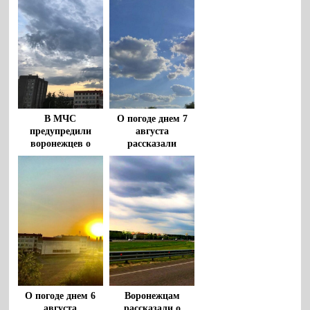
В МЧС
О погоде днем 7
предупредили
августа
воронежцев о
рассказали
штормовом ветре
воронежцам
и грозах с градом
8 августа
О погоде днем 6
Воронежцам
августа
рассказали о