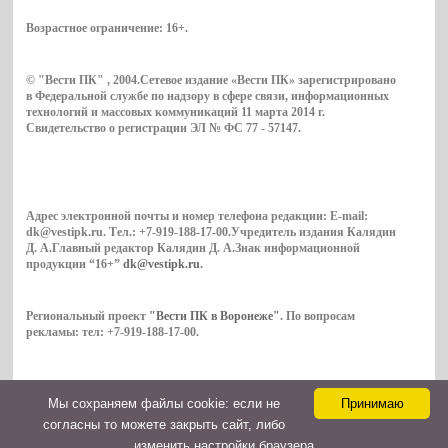
Возрастное ограничение:
16+
.
© "Вести ПК" , 2004.Сетевое издание «Вести ПК» зарегистрировано
в Федеральной службе по надзору в сфере связи, информационных
технологий и массовых коммуникаций 11 марта 2014 г.
Свидетельство о регистрации ЭЛ № ФС 77 - 57147.
Адрес электронной почты и номер телефона редакции: E-mail:
dk@vestipk.ru. Тел.: +7-919-188-17-00.Учредитель издания Калядин
Д. А.Главный редактор Калядин Д. А.Знак информационной
продукции “16+”
dk@vestipk.ru
.
Региональный проект
"Вести ПК в Воронеже"
. По вопросам
рекламы: тел: +7-919-188-17-00.
Мы cохраняем файлы cookie: если не
Принимаю
Copyright © 2026. ВестиПК в Воронеже
согласны то можете закрыть сайт, либо
Контакты
изменить настройки браузера