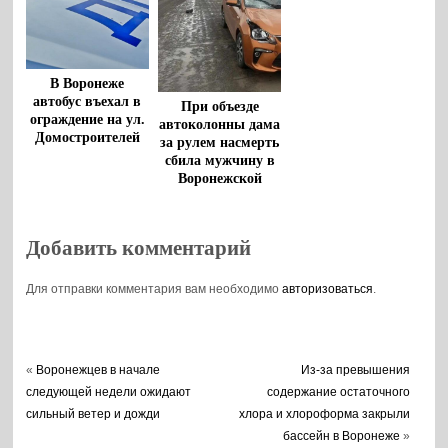
В Воронеже
автобус въехал в
При объезде
ограждение на ул.
автоколонны дама
Домостроителей
за рулем насмерть
сбила мужчину в
Воронежской
области
Добавить комментарий
Для отправки комментария вам необходимо
авторизоваться
.
«
Воронежцев в начале
Из-за превышения
следующей недели ожидают
содержание остаточного
сильный ветер и дожди
хлора и хлороформа закрыли
бассейн в Воронеже
»