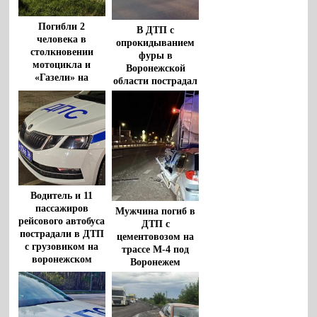
Погибли 2
В ДТП с
человека в
опрокидыванием
столкновении
фуры в
мотоцикла и
Воронежской
«Газели» на
области пострадал
воронежской
водитель
трассе
Водитель и 11
пассажиров
Мужчина погиб в
рейсового автобуса
ДТП с
пострадали в ДТП
цементовозом на
с грузовиком на
трассе М-4 под
воронежском
Воронежем
участке М-4 «Дон»