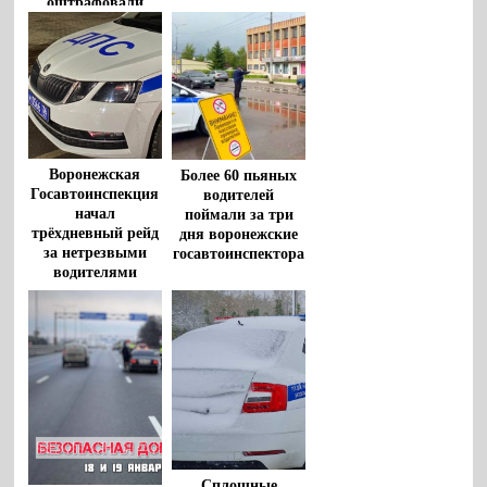
оштрафовали
воронежца
Воронежская
Более 60 пьяных
Госавтоинспекция
водителей
начал
поймали за три
трёхдневный рейд
дня воронежские
за нетрезвыми
госавтоинспектора
водителями
Сплошные