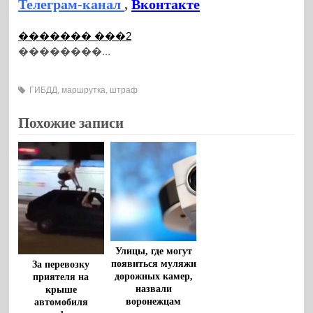
Телеграм-канал
,
Вконтакте
������� ���2
��������...
ГИБДД
,
маршрутка
,
штраф
Похожие записи
Улицы, где могут
появиться муляжи
За перевозку
дорожных камер,
приятеля на
назвали
крыше
воронежцам
автомобиля