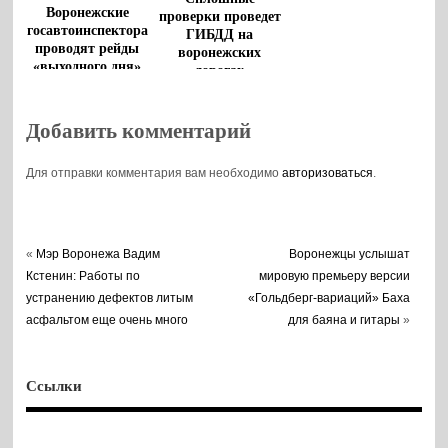
Воронежские
проверки проведет
госавтоинспектора
ГИБДД на
проводят рейды
воронежских
«выходного дня»
дорогах
Добавить комментарий
Для отправки комментария вам необходимо
авторизоваться
.
«
Мэр Воронежа Вадим
Воронежцы услышат
Кстенин: Работы по
мировую премьеру версии
устранению дефектов литым
«Гольдберг-вариаций» Баха
асфальтом еще очень много
для баяна и гитары
»
Ссылки