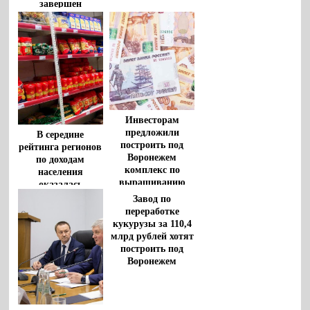
завершен
Инвесторам
предложили
В середине
построить под
рейтинга регионов
Воронежем
по доходам
комплекс по
населения
выращиванию
оказалась
индейки
Воронежская
Завод по
область
переработке
кукурузы за 110,4
млрд рублей хотят
построить под
Воронежем