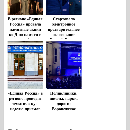
В регионе «Единая
Стартовало
Россия» провела
электронное
памятные акции
предварительное
ко Дню памяти и
голосование
скорби
«Единой России»
Поликлиники,
«Единая Россия» в
школы, парки,
регионе проводит
дороги:
тематическую
Воронежское
неделю приемов
местное отделение
граждан по
«Единой России»
вопросам
представила отчет
образования
по народной