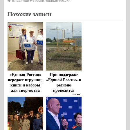
Владимир Нетесов
,
Единая Россия
Похожие записи
«Единая Россия»
При поддержке
передает игрушки,
«Единой России» в
книги и наборы
регионе
для творчества
проводится
для маленьких
газификация СНТ
пациентов
больниц региона