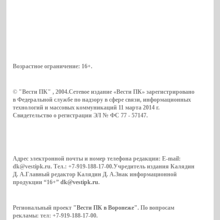
Возрастное ограничение:
16+
.
© "Вести ПК" , 2004.Сетевое издание «Вести ПК» зарегистрировано
в Федеральной службе по надзору в сфере связи, информационных
технологий и массовых коммуникаций 11 марта 2014 г.
Свидетельство о регистрации ЭЛ № ФС 77 - 57147.
Адрес электронной почты и номер телефона редакции: E-mail:
dk@vestipk.ru. Тел.: +7-919-188-17-00.Учредитель издания Калядин
Д. А.Главный редактор Калядин Д. А.Знак информационной
продукции “16+”
dk@vestipk.ru
.
Региональный проект
"Вести ПК в Воронеже"
. По вопросам
рекламы: тел: +7-919-188-17-00.