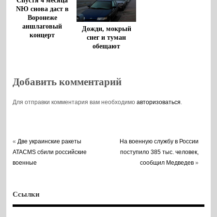
Спустя 4 месяца
NЮ снова даст в
Воронеже
аншлаговый
Дожди, мокрый
концерт
снег и туман
обещают
синоптики днем 20
ноября в
Воронежской
Добавить комментарий
области
Для отправки комментария вам необходимо
авторизоваться
.
«
Две украинские ракеты
На военную службу в России
ATACMS сбили российские
поступило 385 тыс. человек,
военные
сообщил Медведев
»
Ссылки