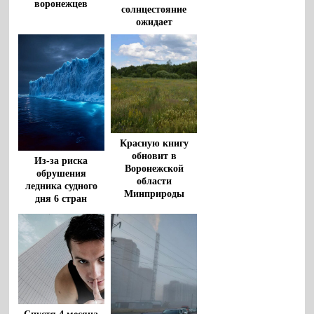
воронежцев
солнцестояние
ожидает
воронежцев в
конце недели
Красную книгу
обновит в
Из-за риска
Воронежской
обрушения
области
ледника судного
Минприроды
дня 6 стран
находятся под
угрозой
затопления