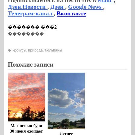
Дзен.Новости
,
Дзен
,
Google News
,
Телеграм-канал
,
Вконтакте
������� ���2
��������...
крокусы
,
природа
,
тюльпаны
Похожие записи
Магнитная буря
30 июня ожидает
Летнее