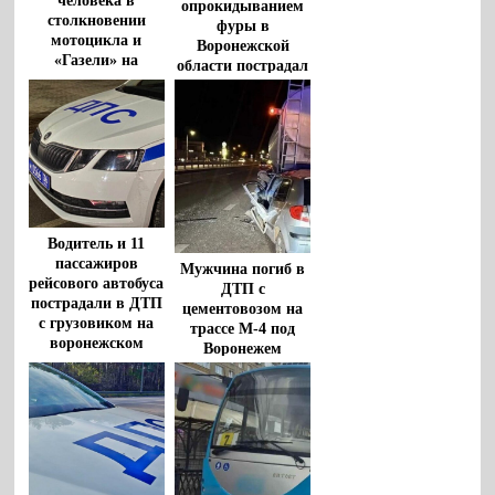
человека в
опрокидыванием
столкновении
фуры в
мотоцикла и
Воронежской
«Газели» на
области пострадал
воронежской
водитель
трассе
Водитель и 11
пассажиров
Мужчина погиб в
рейсового автобуса
ДТП с
пострадали в ДТП
цементовозом на
с грузовиком на
трассе М-4 под
воронежском
Воронежем
участке М-4 «Дон»