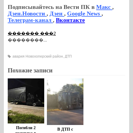
Подписывайтесь на Вести ПК в
Макс
,
Дзен.Новости
,
Дзен
,
Google News
,
Телеграм-канал
,
Вконтакте
������� ���2
��������...
авария Новохоперский район
,
ДТП
Похожие записи
Погибли 2
В ДТП с