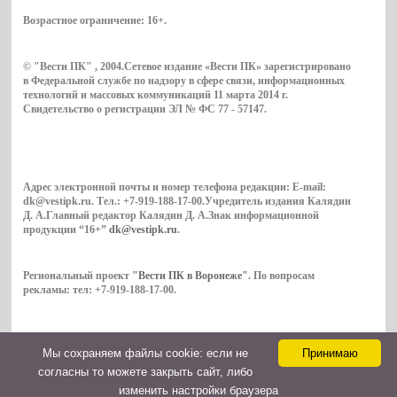
Возрастное ограничение:
16+
.
© "Вести ПК" , 2004.Сетевое издание «Вести ПК» зарегистрировано
в Федеральной службе по надзору в сфере связи, информационных
технологий и массовых коммуникаций 11 марта 2014 г.
Свидетельство о регистрации ЭЛ № ФС 77 - 57147.
Адрес электронной почты и номер телефона редакции: E-mail:
dk@vestipk.ru. Тел.: +7-919-188-17-00.Учредитель издания Калядин
Д. А.Главный редактор Калядин Д. А.Знак информационной
продукции “16+”
dk@vestipk.ru
.
Региональный проект
"Вести ПК в Воронеже"
. По вопросам
рекламы: тел: +7-919-188-17-00.
Мы cохраняем файлы cookie: если не
Принимаю
Copyright © 2026. ВестиПК в Воронеже
согласны то можете закрыть сайт, либо
Контакты
изменить настройки браузера