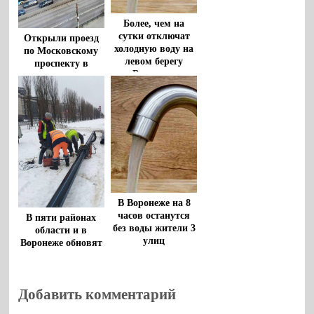
Более, чем на
сутки отключат
Открыли проезд
холодную воду на
по Московскому
левом берегу
проспекту в
Воронежа
Воронеже
В Воронеже на 8
часов останутся
В пяти районах
без воды жители 3
области и в
улиц
Воронеже обновят
коммунальную
инфраструктуру
Добавить комментарий