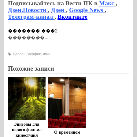
Подписывайтесь на Вести ПК в
Макс
,
Дзен.Новости
,
Дзен
,
Google News
,
Телеграм-канал
,
Вконтакте
������� ���2
��������...
Беслан
,
журфак
,
кино
Похожие записи
Эпизоды для
нового фильма
О временном
киностудия