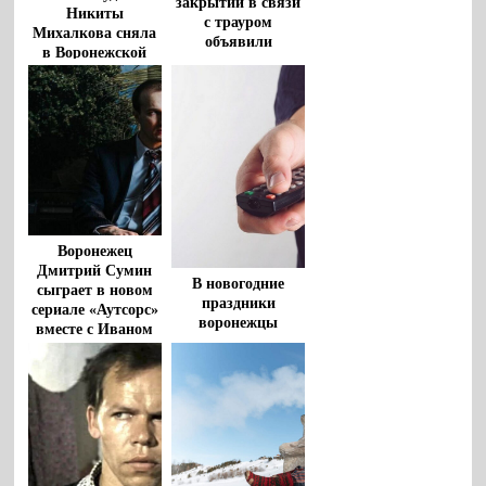
закрытии в связи
Никиты
с трауром
Михалкова сняла
объявили
в Воронежской
кинотеатры в
области
Воронеже
Воронежец
Дмитрий Сумин
В новогодние
сыграет в новом
праздники
сериале «Аутсорс»
воронежцы
вместе с Иваном
смотрели
Янковским
федеральные
каналы, криминал
и комедии