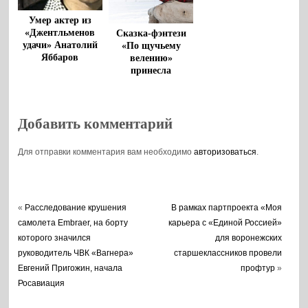
Умер актер из
«Джентльменов
Сказка-фэнтези
удачи» Анатолий
«По щучьему
Яббаров
велению»
принесла
кинотеатрам
почти 59%
выручки.
Добавить комментарий
Для отправки комментария вам необходимо
авторизоваться
.
«
Расследование крушения
В рамках партпроекта «Моя
самолета Embraer, на борту
карьера с «Единой Россией»
которого значился
для воронежских
руководитель ЧВК «Вагнера»
старшеклассников провели
Евгений Пригожин, начала
профтур
»
Росавиация