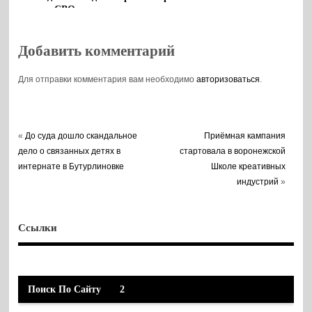
в СВО
творческая
гостиная
Добавить комментарий
Для отправки комментария вам необходимо
авторизоваться
.
«
До суда дошло скандальное
Приёмная кампания
дело о связанных детях в
стартовала в воронежской
интернате в Бутурлиновке
Школе креативных
индустрий
»
Ссылки
Поиск По Сайту
2