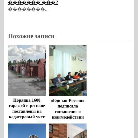
������� ���2
��������...
Похожие записи
Порядка 1600
«Единая Россия»
гаражей в регионе
подписала
поставлены на
соглашение о
кадастровый учет
взаимодействии
по «гаражной
между
амнистии» за
Общественной
время реализации
палатой РФ и