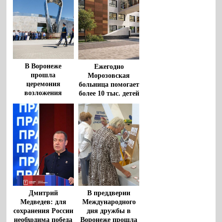
закона
политическими
партиями
В Воронеже
Ежегодно
прошла
Морозовская
церемония
больница помогает
возложения
более 10 тыс. детей
цветов к
из регионов
монументу
«Воронеж – родина
ВДВ»
Дмитрий
В преддверии
Медведев: для
Международного
сохранения России
дня дружбы в
необходима победа
Воронеже прошла