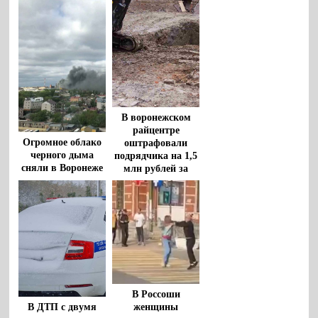
В воронежском
райцентре
Огромное облако
оштрафовали
черного дыма
подрядчика на 1,5
сняли в Воронеже
млн рублей за
срыв сроков
благоустройства
площади
В Россоши
женщины
В ДТП с двумя