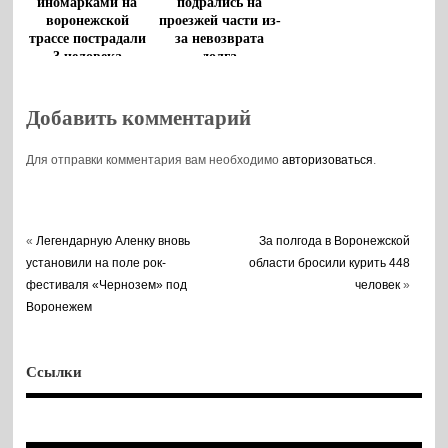
подрались на
иномарками на
проезжей части из-
воронежской
за невозврата
трассе пострадали
долга
3 человека
Добавить комментарий
Для отправки комментария вам необходимо
авторизоваться
.
«
Легендарную Аленку вновь
За полгода в Воронежской
установили на поле рок-
области бросили курить 448
фестиваля «Чернозем» под
человек
»
Воронежем
Ссылки