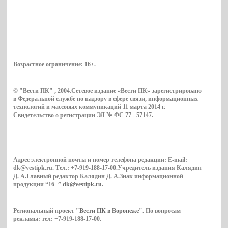
Возрастное ограничение:
16+
.
© "Вести ПК" , 2004.Сетевое издание «Вести ПК» зарегистрировано
в Федеральной службе по надзору в сфере связи, информационных
технологий и массовых коммуникаций 11 марта 2014 г.
Свидетельство о регистрации ЭЛ № ФС 77 - 57147.
Адрес электронной почты и номер телефона редакции: E-mail:
dk@vestipk.ru. Тел.: +7-919-188-17-00.Учредитель издания Калядин
Д. А.Главный редактор Калядин Д. А.Знак информационной
продукции “16+”
dk@vestipk.ru
.
Региональный проект
"Вести ПК в Воронеже"
. По вопросам
рекламы: тел: +7-919-188-17-00.