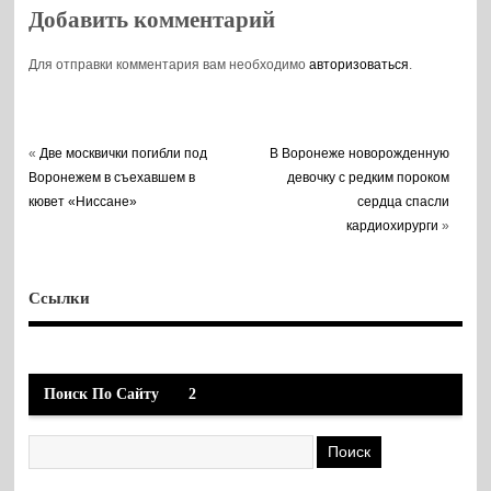
Добавить комментарий
Для отправки комментария вам необходимо
авторизоваться
.
«
Две москвички погибли под
В Воронеже новорожденную
Воронежем в съехавшем в
девочку с редким пороком
кювет «Ниссане»
сердца спасли
кардиохирурги
»
Ссылки
Поиск По Сайту
2