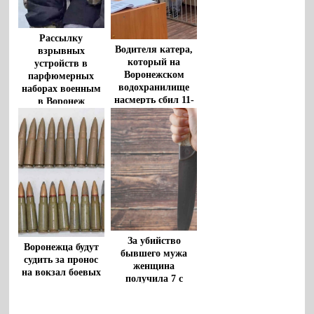
Рассылку
Водителя катера,
взрывных
который на
устройств в
Воронежском
парфюмерных
водохранилище
наборах военным
насмерть сбил 11-
в Воронеж
летнего мальчика,
пресекла ФСБ
взяли под стражу
За убийство
Воронежца будут
бывшего мужа
судить за пронос
женщина
на вокзал боевых
получила 7 с
патронов
половиной лет
колонии