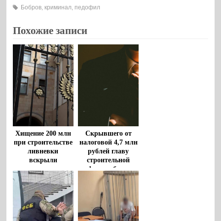
Бобров
,
криминал
,
педофил
Похожие записи
Хищение 200 млн
Скрывшего от
при строительстве
налоговой 4,7 млн
ливневки
рублей главу
вскрыли
строительной
воронежские
фирмы будут
прокуроры
судить в Воронеже