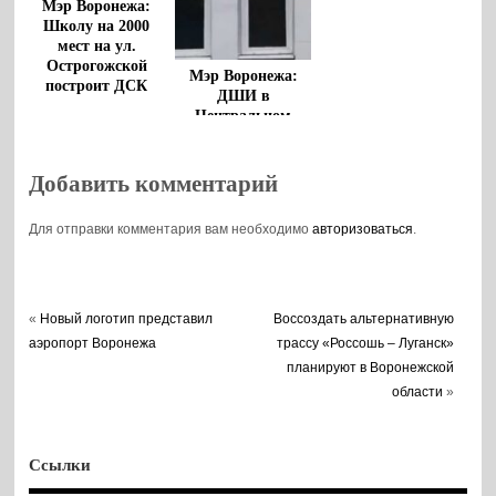
Мэр Воронежа:
Школу на 2000
мест на ул.
Острогожской
Мэр Воронежа:
построит ДСК
ДШИ в
Центральном
районе приведут в
порядок к началу
учебного года
Добавить комментарий
Для отправки комментария вам необходимо
авторизоваться
.
«
Новый логотип представил
Воссоздать альтернативную
аэропорт Воронежа
трассу «Россошь – Луганск»
планируют в Воронежской
области
»
Ссылки