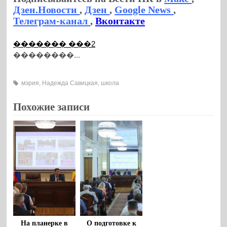
Дзен.Новости
,
Дзен
,
Google News
,
Телеграм-канал
,
Вконтакте
������� ���2
��������...
мэрия
,
Надежда Савицкая
,
школа
Похожие записи
На планерке в
О подготовке к