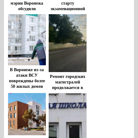
мэрии Воронежа
старту
обсудили
экзаменационной
организацию
компании
спортивных
рассказали в
мероприятий и
мэрии Воронежа
результаты
работы
предприятия
«Воронежтеплосеть»
В Воронеже из-за
атаки ВСУ
Ремонт городских
повреждены более
магистралей
50 жилых домов
продолжается в
Воронеже