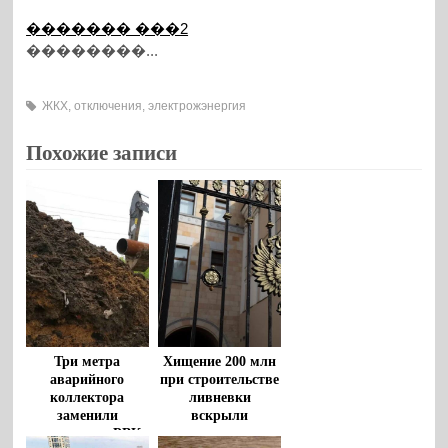
������� ���2
��������...
ЖКХ
,
отключения
,
электрожэнергия
Похожие записи
Три метра
Хищение 200 млн
аварийного
при строительстве
коллектора
ливневки
заменили
вскрыли
сотрудники «РВК-
воронежские