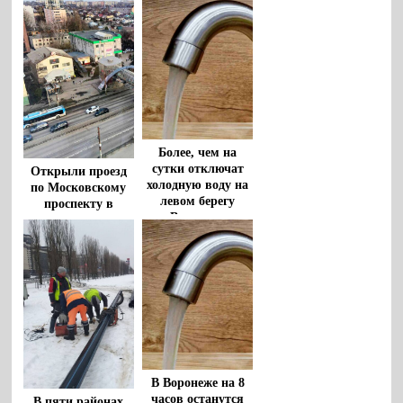
Воронеж»
прокуроры
Более, чем на
сутки отключат
Открыли проезд
холодную воду на
по Московскому
левом берегу
проспекту в
Воронежа
Воронеже
В Воронеже на 8
часов останутся
В пяти районах