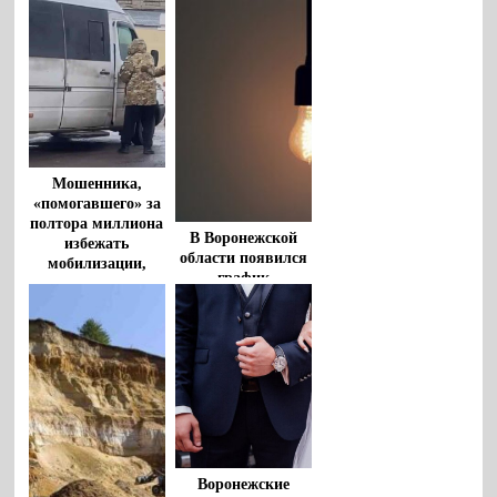
Мошенника,
«помогавшего» за
полтора миллиона
В Воронежской
избежать
области появился
мобилизации,
график
задержали
отключений света
воронежские
в мае 2024 года
полицейские
Воронежские