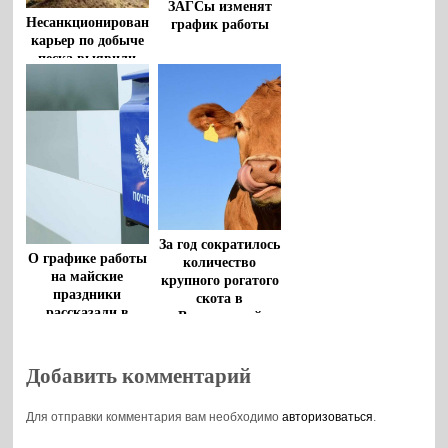
ЗАГСы изменят
Несанкционированный
график работы
карьер по добыче
песка выявили
под Воронежем
За год сократилось
О графике работы
количество
на майские
крупного рогатого
праздники
скота в
рассказали в
Воронежской
«Почте России»
области
Добавить комментарий
Для отправки комментария вам необходимо
авторизоваться
.