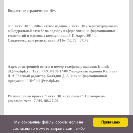
Возрастное ограничение:
16+
.
© "Вести ПК" , 2004.Сетевое издание «Вести ПК» зарегистрировано
в Федеральной службе по надзору в сфере связи, информационных
технологий и массовых коммуникаций 11 марта 2014 г.
Свидетельство о регистрации ЭЛ № ФС 77 - 57147.
Адрес электронной почты и номер телефона редакции: E-mail:
dk@vestipk.ru. Тел.: +7-919-188-17-00.Учредитель издания Калядин
Д. А.Главный редактор Калядин Д. А.Знак информационной
продукции “16+”
dk@vestipk.ru
.
Региональный проект
"Вести ПК в Воронеже"
. По вопросам
рекламы: тел: +7-919-188-17-00.
Мы cохраняем файлы cookie: если не
Принимаю
Copyright © 2026. ВестиПК в Воронеже
согласны то можете закрыть сайт, либо
Контакты