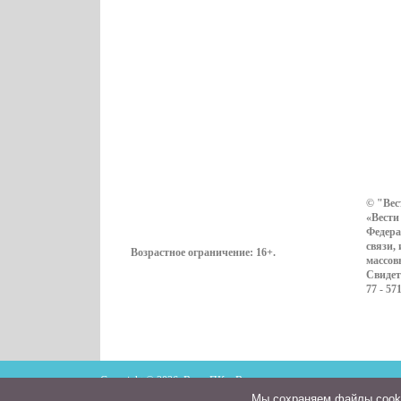
© "Вес
«Вести
Федера
связи,
Возрастное ограничение:
16+
.
массов
Свидет
77 - 57
Copyright © 2026. ВестиПК в Воронеже
Мы cохраняем файлы cookie