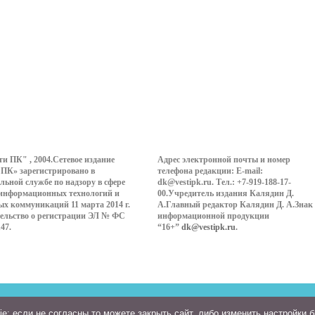
ти ПК" , 2004.Сетевое издание
Адрес электронной почты и номер
 ПК» зарегистрировано в
телефона редакции: E-mail:
льной службе по надзору в сфере
dk@vestipk.ru. Тел.: +7-919-188-17-
 информационных технологий и
00.Учредитель издания Калядин Д.
ых коммуникаций 11 марта 2014 г.
А.Главный редактор Калядин Д. А.Знак
ельство о регистрации ЭЛ № ФС
информационной продукции
147.
“16+”
dk@vestipk.ru
.
: если не согласны то можете закрыть сайт, либо изменить настройки 