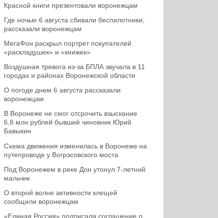
Красной книги презентовали воронежцам
Где ночью 6 августа сбивали беспилотники,
рассказали воронежцам
МегаФон раскрыл портрет покупателей
«раскладушек» и «книжек»
Воздушная тревога из-за БПЛА звучала в 11
городах и районах Воронежской области
О погоде днем 6 августа рассказали
воронежцам
В Воронеже не смог отсрочить взыскание
6,8 млн рублей бывший чиновник Юрий
Бавыкин
Схема движения изменилась в Воронеже на
путепроводе у Вогрэсовского моста
Под Воронежем в реке Дон утонул 7-летний
мальчик
О второй волне активности клещей
сообщили воронежцам
«Единая Россия» подписала соглашение о