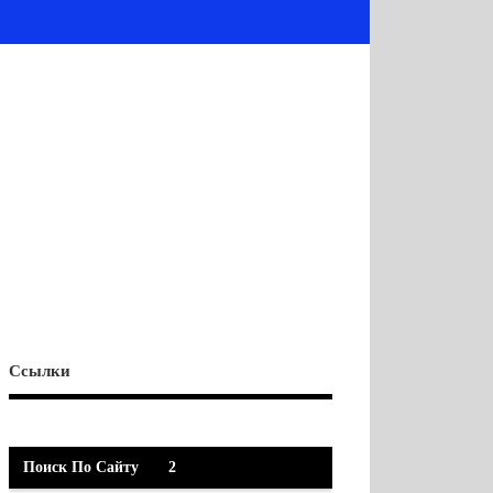
Ссылки
Поиск По Сайту
2