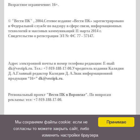
Возрастное ограничение:
16+
.
© "Вести ПК" , 2004.Сетевое издание «Вести ПК» зарегистрировано
в Федеральной службе по надзору в сфере связи, информационных
технологий и массовых коммуникаций 11 марта 2014 г.
Свидетельство о регистрации ЭЛ № ФС 77 - 57147.
Адрес электронной почты и номер телефона редакции: E-mail:
dk@vestipk.ru. Тел.: +7-919-188-17-00.Учредитель издания Калядин
Д. А.Главный редактор Калядин Д. А.Знак информационной
продукции “16+”
dk@vestipk.ru
.
Региональный проект
"Вести ПК в Воронеже"
. По вопросам
рекламы: тел: +7-919-188-17-00.
Мы cохраняем файлы cookie: если не
Принимаю
Copyright © 2026. ВестиПК в Воронеже
согласны то можете закрыть сайт, либо
Контакты
изменить настройки браузера