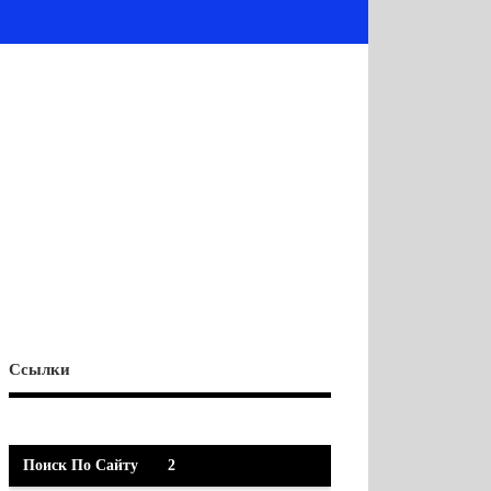
Ссылки
Поиск По Сайту
2