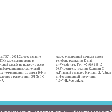
ти ПК" , 2004.Сетевое издание
Адрес электронной почты и номер
 ПК» зарегистрировано в
телефона редакции: E-mail:
льной службе по надзору в сфере
dk@vestipk.ru. Тел.: +7-919-188-17-
 информационных технологий и
00.Учредитель издания Калядин Д.
ых коммуникаций 11 марта 2014 г.
А.Главный редактор Калядин Д. А.Знак
ельство о регистрации ЭЛ № ФС
информационной продукции
147.
“16+”
dk@vestipk.ru
.
: если не согласны то можете закрыть сайт, либо изменить настройки 