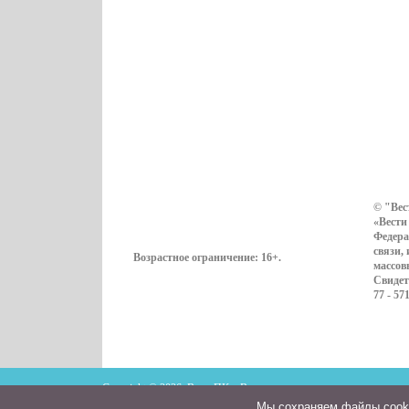
© "Вес
«Вести
Федера
связи,
Возрастное ограничение:
16+
.
массов
Свидет
77 - 57
Copyright © 2026. ВестиПК в Воронеже
Мы cохраняем файлы cookie