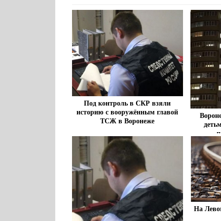
Под контроль в СКР взяли
историю с вооружённым главой
Ворон
ТСЖ в Воронеже
деть
п
На Лево