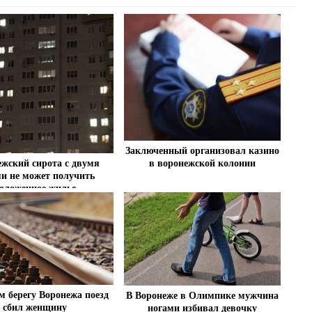
Заключенный организовал казино
ежский сирота с двумя
в воронежской колонии
ми не может получить
оложенное жилье
м берегу Воронежа поезд
В Воронеже в Олимпике мужчина
сбил женщину
ногами избивал девочку