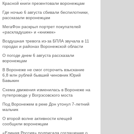
Красной книги презентовали воронежцам
Где ночью 6 августа сбивали беспилотники,
рассказали воронежцам
МегаФон раскрыл портрет покупателей
«раскладушек» и «книжек»
Воздушная тревога из-за БПЛА звучала в 11
городах и районах Воронежской области
О погоде днем 6 августа рассказали
воронежцам
В Воронеже не смог отсрочить взыскание
6,8 млн рублей бывший чиновник Юрий
Бавыкин
Схема движения изменилась в Воронеже на
путепроводе у Вогрэсовского моста
Под Воронежем в реке Дон утонул 7-летний
мальчик
О второй волне активности клещей
сообщили воронежцам
«Единая Россия» подписала соглашение о