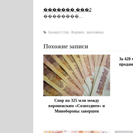
������� ���2
��������...
банкротство
,
Фармия
,
экономика
Похожие записи
За 420
продаю
Спор на 325 млн между
воронежским «Созвездием» и
Минобороны завершен