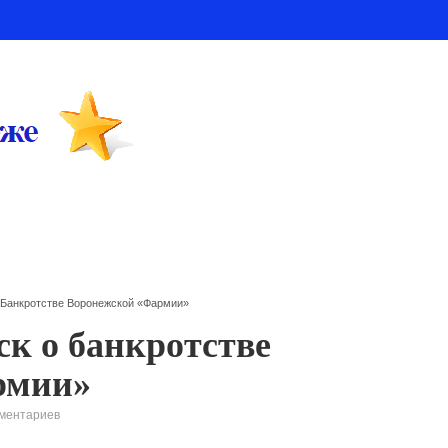
 Банкротстве Воронежской «Фармии»
ск о банкротстве
рмии»
ментариев