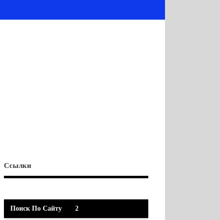
Ссылки
Поиск По Сайту
2