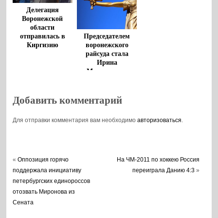
Делегация
Воронежской
области
Председателем
отправилась в
воронежского
Киргизию
райсуда стала
Ирина
Мещерякова
Добавить комментарий
Для отправки комментария вам необходимо
авторизоваться
.
«
Оппозиция горячо
На ЧМ-2011 по хоккею Россия
поддержала инициативу
переиграла Данию 4:3
»
петербургских единороссов
отозвать Миронова из
Сената