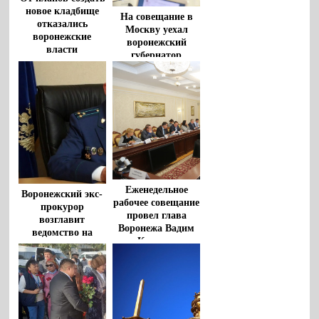
новое кладбище
На совещание в
отказались
Москву уехал
воронежские
воронежский
власти
губернатор
Еженедельное
Воронежский экс-
рабочее совещание
прокурор
провел глава
возглавит
Воронежа Вадим
ведомство на
Кстенин
Ставрополье