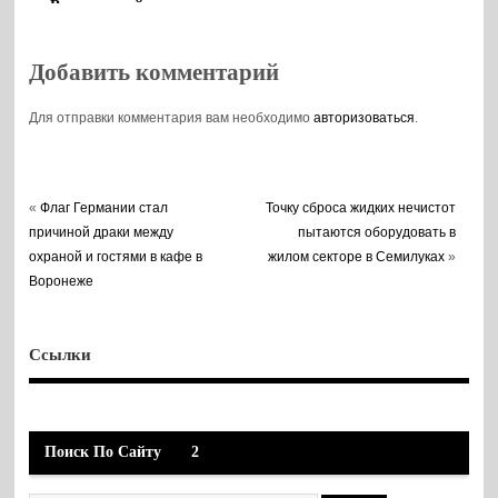
Воронежской
области
Добавить комментарий
Для отправки комментария вам необходимо
авторизоваться
.
«
Флаг Германии стал
Точку сброса жидких нечистот
причиной драки между
пытаются оборудовать в
охраной и гостями в кафе в
жилом секторе в Семилуках
»
Воронеже
Ссылки
Поиск По Сайту
2