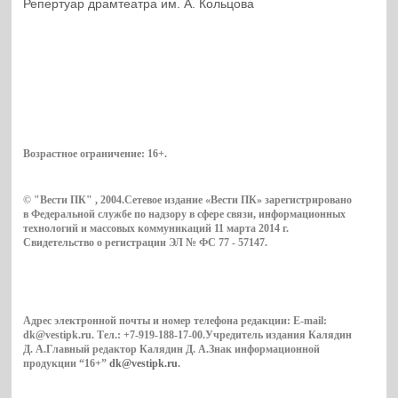
Репертуар драмтеатра им. А. Кольцова
Возрастное ограничение:
16+
.
© "Вести ПК" , 2004.Сетевое издание «Вести ПК» зарегистрировано
в Федеральной службе по надзору в сфере связи, информационных
технологий и массовых коммуникаций 11 марта 2014 г.
Свидетельство о регистрации ЭЛ № ФС 77 - 57147.
Адрес электронной почты и номер телефона редакции: E-mail:
dk@vestipk.ru. Тел.: +7-919-188-17-00.Учредитель издания Калядин
Д. А.Главный редактор Калядин Д. А.Знак информационной
продукции “16+”
dk@vestipk.ru
.