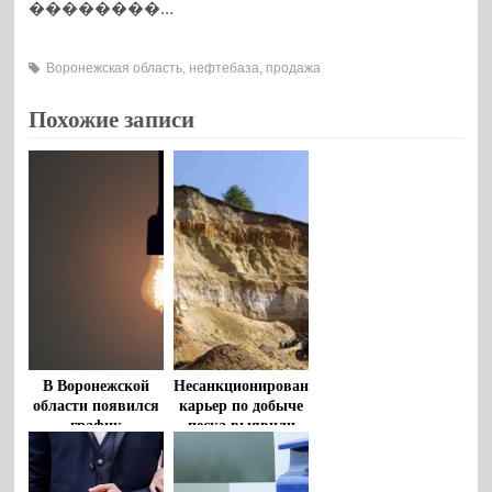
��������...
Воронежская область
,
нефтебаза
,
продажа
Похожие записи
В Воронежской
Несанкционированный
области появился
карьер по добыче
график
песка выявили
отключений света
под Воронежем
в мае 2024 года