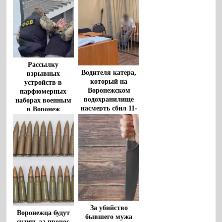
Рассылку
Водителя катера,
взрывных
который на
устройств в
Воронежском
парфюмерных
водохранилище
наборах военным
насмерть сбил 11-
в Воронеж
летнего мальчика,
пресекла ФСБ
взяли под стражу
За убийство
Воронежца будут
бывшего мужа
судить за пронос