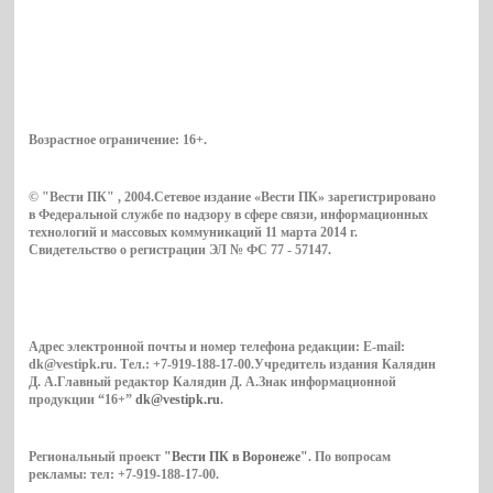
Возрастное ограничение:
16+
.
© "Вести ПК" , 2004.Сетевое издание «Вести ПК» зарегистрировано
в Федеральной службе по надзору в сфере связи, информационных
технологий и массовых коммуникаций 11 марта 2014 г.
Свидетельство о регистрации ЭЛ № ФС 77 - 57147.
Адрес электронной почты и номер телефона редакции: E-mail:
dk@vestipk.ru. Тел.: +7-919-188-17-00.Учредитель издания Калядин
Д. А.Главный редактор Калядин Д. А.Знак информационной
продукции “16+”
dk@vestipk.ru
.
Региональный проект
"Вести ПК в Воронеже"
. По вопросам
рекламы: тел: +7-919-188-17-00.