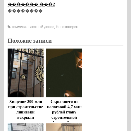
������� ���2
��������...
криминал
,
ложный донос
,
Новохоперск
Похожие записи
Хищение 200 млн
Скрывшего от
при строительстве
налоговой 4,7 млн
ливневки
рублей главу
вскрыли
строительной
воронежские
фирмы будут
прокуроры
судить в Воронеже