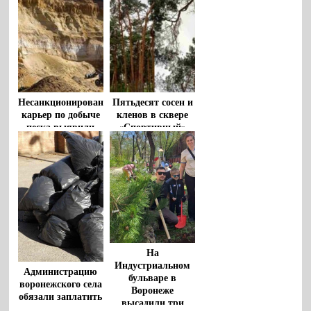
Несанкционированный
Пятьдесят сосен и
карьер по добыче
кленов в сквере
песка выявили
«Спортивный»
под Воронежем
высадят
в Воронеже
На
Индустриальном
Администрацию
бульваре в
воронежского села
Воронеже
обязали заплатить
высадили три
1,5 млн за ущерб