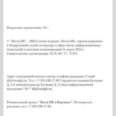
Возрастное ограничение:
16+
.
© "Вести ПК" , 2004.Сетевое издание «Вести ПК» зарегистрировано
в Федеральной службе по надзору в сфере связи, информационных
технологий и массовых коммуникаций 11 марта 2014 г.
Свидетельство о регистрации ЭЛ № ФС 77 - 57147.
Адрес электронной почты и номер телефона редакции: E-mail:
dk@vestipk.ru. Тел.: +7-919-188-17-00.Учредитель издания Калядин
Д. А.Главный редактор Калядин Д. А.Знак информационной
продукции “16+”
dk@vestipk.ru
.
Региональный проект
"Вести ПК в Воронеже"
. По вопросам
рекламы: тел: +7-919-188-17-00.