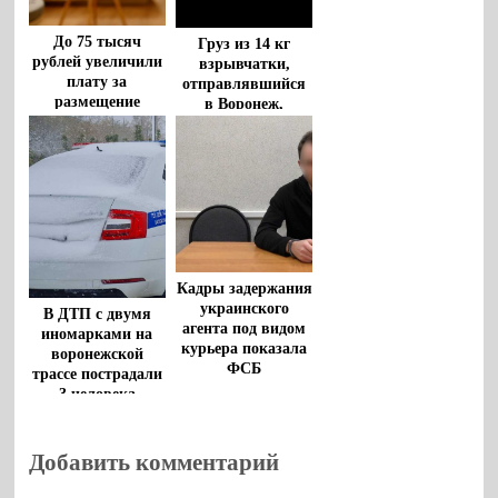
До 75 тысяч
Груз из 14 кг
рублей увеличили
взрывчатки,
плату за
отправлявшийся
размещение
в Воронеж,
беженцев в
задержали в
квартирах
Грузии
воронежцев
Кадры задержания
украинского
В ДТП с двумя
агента под видом
иномарками на
курьера показала
воронежской
ФСБ
трассе пострадали
3 человека
Добавить комментарий