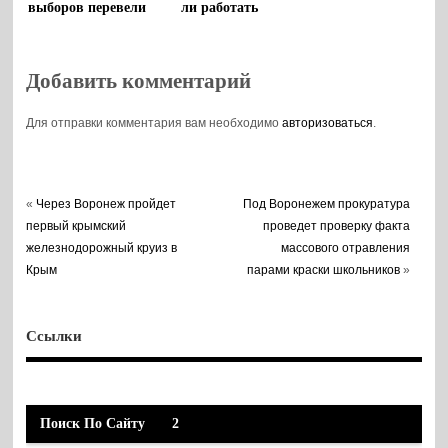
выборов перевели
ли работать
на дистант с 14
школы и детсады
марта
в дни выборов
Добавить комментарий
Для отправки комментария вам необходимо
авторизоваться
.
«
Через Воронеж пройдет
Под Воронежем прокуратура
первый крымский
проведет проверку факта
железнодорожный круиз в
массового отравления
Крым
парами краски школьников
»
Ссылки
Поиск По Сайту
2