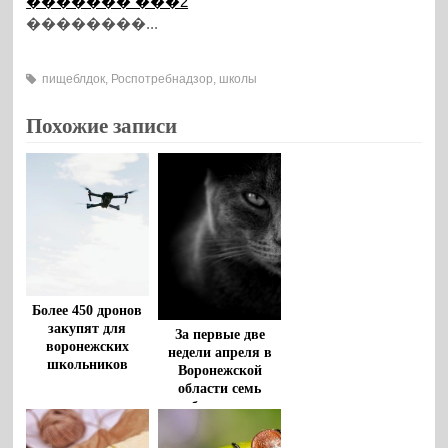
������� ���2
��������...
пищеблдок
,
Роспотребнадзор
,
школы
Похожие записи
Более 450 дронов
закупят для
За первые две
воронежских
недели апреля в
школьников
Воронежской
области семь
бешеных
животных
выявили