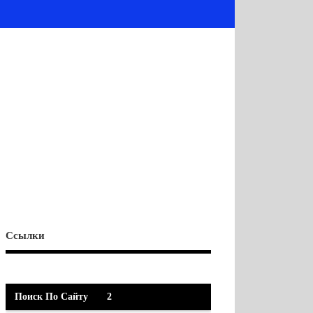
Ссылки
Поиск По Сайту
2