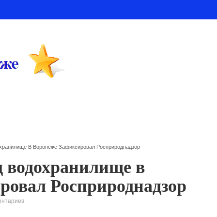
хранилище В Воронеже Зафиксировал Росприроднадзор
д водохранилище в
ровал Росприроднадзор
ентариев