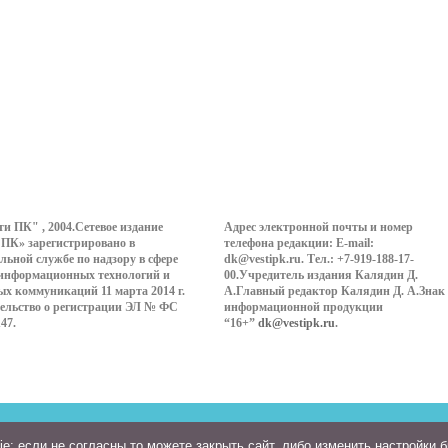
ти ПК" , 2004.Сетевое издание
Адрес электронной почты и номер
 ПК» зарегистрировано в
телефона редакции: E-mail:
льной службе по надзору в сфере
dk@vestipk.ru. Тел.: +7-919-188-17-
 информационных технологий и
00.Учредитель издания Калядин Д.
ых коммуникаций 11 марта 2014 г.
А.Главный редактор Калядин Д. А.Знак
ельство о регистрации ЭЛ № ФС
информационной продукции
147.
“16+”
dk@vestipk.ru
.
: если не согласны то можете закрыть сайт, либо изменить настройки 