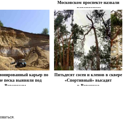
Московском проспекте назвали
воронежцам
ионированный карьер по
Пятьдесят сосен и кленов в сквере
е песка выявили под
«Спортивный» высадят
Воронежем
в Воронеже
оваться
.