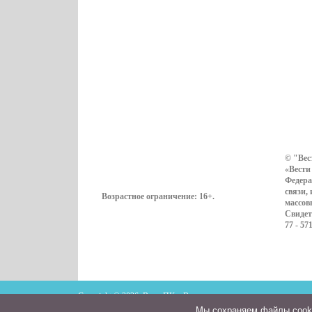
© "Вес
«Вести
Федера
связи,
Возрастное ограничение:
16+
.
массов
Свидет
77 - 57
Copyright © 2026. ВестиПК в Воронеже
Мы cохраняем файлы cookie