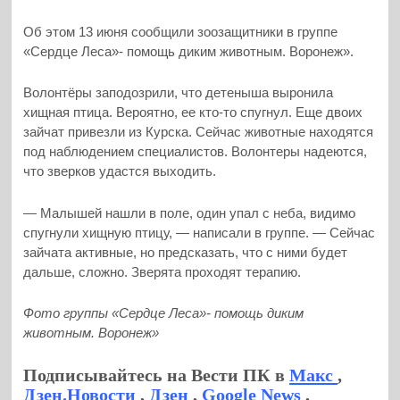
Об этом 13 июня сообщили зоозащитники в группе
«Сердце Леса»- помощь диким животным. Воронеж».
Волонтёры заподозрили, что детеныша выронила
хищная птица. Вероятно, ее кто-то спугнул. Еще двоих
зайчат привезли из Курска. Сейчас животные находятся
под наблюдением специалистов. Волонтеры надеются,
что зверков удастся выходить.
— Малышей нашли в поле, один упал с неба, видимо
спугнули хищную птицу, — написали в группе. — Сейчас
зайчата активные, но предсказать, что с ними будет
дальше, сложно. Зверята проходят терапию.
Фото группы «Сердце Леса»- помощь диким
животным. Воронеж»
Подписывайтесь на Вести ПК в
Макс
,
Дзен.Новости
,
Дзен
,
Google News
,