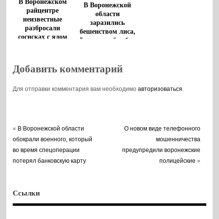
В Воронежском
В Воронежской
райцентре
области
неизвестные
заразились
разбросали
бешенством лиса,
сосисках с ядом
5 кошек и 6 собак
для животных
Добавить комментарий
Для отправки комментария вам необходимо
авторизоваться
.
«
В Воронежской области
О новом виде телефонного
обокрали военного, который
мошенничества
во время спецоперации
предупредили воронежские
потерял банковскую карту
полицейские
»
Ссылки