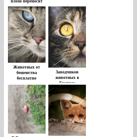
плохо переносят
жару
Животных от
Заводчиков
бешенства
животных в
бесплатно
Госдуме
привьют в
предложили
Воронеже
обязать платить
налоги