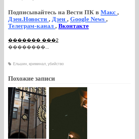
Подписывайтесь на Вести ПК в
Макс
,
Дзен.Новости
,
Дзен
,
Google News
,
Телеграм-канал
,
Вконтакте
������� ���2
��������...
Ельшин
,
криминал
,
убийство
Похожие записи