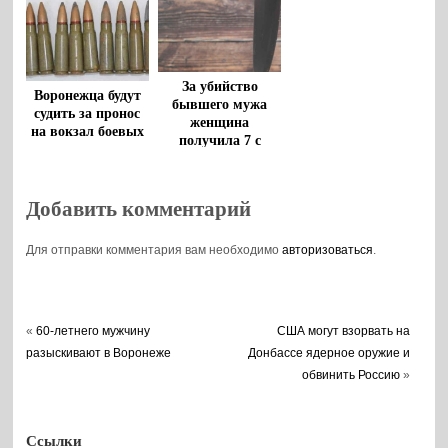
За убийство
Воронежца будут
бывшего мужа
судить за пронос
женщина
на вокзал боевых
получила 7 с
патронов
половиной лет
колонии
Добавить комментарий
Для отправки комментария вам необходимо
авторизоваться
.
«
60-летнего мужчину
США могут взорвать на
разыскивают в Воронеже
Донбассе ядерное оружие и
обвинить Россию
»
Ссылки