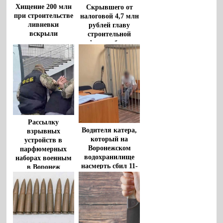
Хищение 200 млн
Скрывшего от
при строительстве
налоговой 4,7 млн
ливневки
рублей главу
вскрыли
строительной
воронежские
фирмы будут
прокуроры
судить в Воронеже
Рассылку
Водителя катера,
взрывных
который на
устройств в
Воронежском
парфюмерных
водохранилище
наборах военным
насмерть сбил 11-
в Воронеж
летнего мальчика,
пресекла ФСБ
взяли под стражу