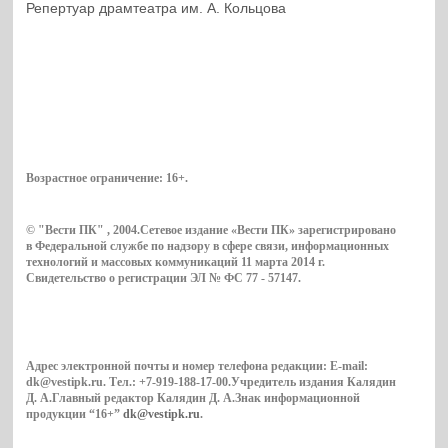
Репертуар драмтеатра им. А. Кольцова
Возрастное ограничение:
16+
.
© "Вести ПК" , 2004.Сетевое издание «Вести ПК» зарегистрировано
в Федеральной службе по надзору в сфере связи, информационных
технологий и массовых коммуникаций 11 марта 2014 г.
Свидетельство о регистрации ЭЛ № ФС 77 - 57147.
Адрес электронной почты и номер телефона редакции: E-mail:
dk@vestipk.ru. Тел.: +7-919-188-17-00.Учредитель издания Калядин
Д. А.Главный редактор Калядин Д. А.Знак информационной
продукции “16+”
dk@vestipk.ru
.