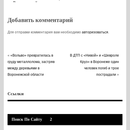
Воронежской
заявок
области
Добавить комментарий
Для отправки комментария вам необходимо
авторизоваться
.
«
«Вольво» превратилась в
В ДТП с «Нивой» и «Шевроле
груду металлолома, застряв
Круз» в Воронеже один
между деревьями в
человек погиб и трое
Воронежской области
пострадали
»
Ссылки
Поиск По Сайту
2