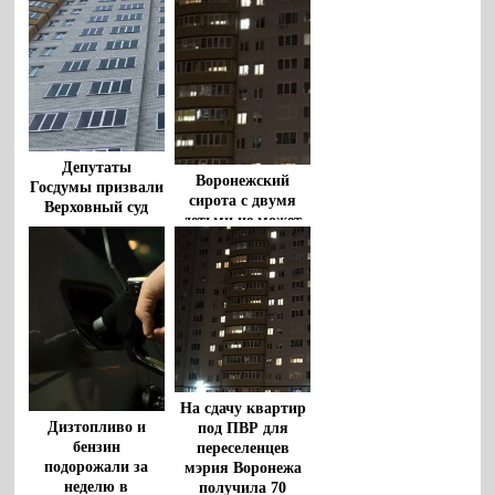
Депутаты
Воронежский
Госдумы призвали
сирота с двумя
Верховный суд
детьми не может
принять новое
получить
решение по делу
положенное жилье
Долиной
На сдачу квартир
Дизтопливо и
под ПВР для
бензин
переселенцев
подорожали за
мэрия Воронежа
неделю в
получила 70