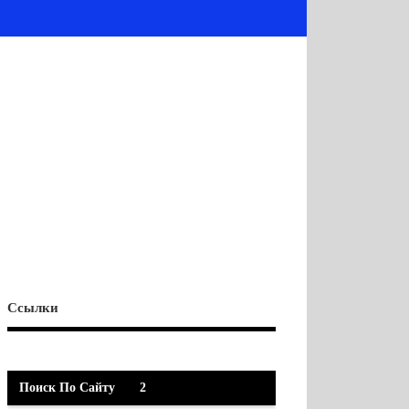
Ссылки
Поиск По Сайту
2