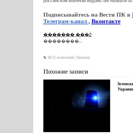
российском военном ведомстве назвали о
Подписывайтесь на Вести ПК в
Телеграм-канал
,
Вконтакте
������� ���2
��������...
ВСУ
,
зеленский
,
Украина
Похожие записи
Зеленск
Украины