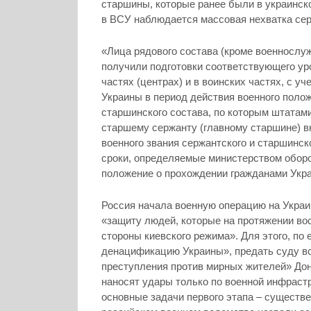
старшины, которые ранее были в украинско
в ВСУ наблюдается массовая нехватка серж
«Лица рядового состава (кроме военнослу
получили подготовки соответствующего ур
частях (центрах) и в воинских частях, с
Украины в период действия военного полож
старшинского состава, по которым штатами
старшему сержанту (главному старшине) в
военного звания сержантского и старшинск
сроки, определяемые министерством оборо
положение о прохождении гражданами Укр
Россия начала военную операцию на Украи
«защиту людей, которые на протяжении во
стороны киевского режима». Для этого, по
денацификацию Украины», предать суду вс
преступления против мирных жителей» До
наносят удары только по военной инфрастр
основные задачи первого этапа – существ