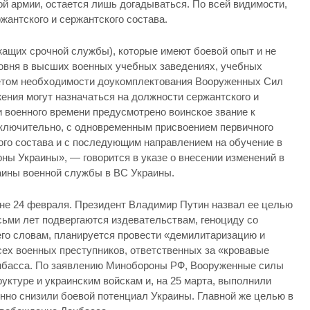
й армии, остается лишь догадываться. По всей видимости,
антского и сержантского состава.
жащих срочной службы), которые имеют боевой опыт и не
овня в высших военных учебных заведениях, учебных
 учетом необходимости доукомплектования Вооруженных Сил
ения могут назначаться на должности сержантского и
 военного времени предусмотрено воинское звание к
ключительно, с одновременным присвоением первичного
ого состава и с последующим направлением на обучение в
ны Украины», — говорится в указе о внесении изменений в
аины военной службы в ВС Украины.
не 24 февраля. Президент Владимир Путин назвал ее целью
сьми лет подвергаются издевательствам, геноциду со
 его словам, планируется провести «демилитаризацию и
ех военных преступников, ответственных за «кровавые
нбасса. По заявлению Минобороны РФ, Вооруженные силы
уктуре и украинским войскам и, на 25 марта, выполнили
енно снизили боевой потенциал Украины. Главной же целью в