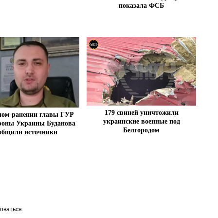
показала ФСБ
179 свиней уничтожили
лом ранении главы ГУР
украинские военные под
оны Украины Буданова
Белгородом
общили источники
оваться
.