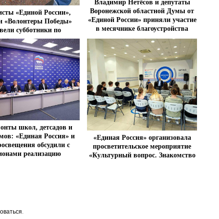
Владимир Нетёсов и депутаты
Воронежской областной Думы от
сты «Единой России»,
«Единой России» приняли участие
 «Волонтеры Победы»
в месячнике благоустройства
вели субботники по
ройству памятников ВОВ
онты школ, детсадов и
мов: «Единая Россия» и
«Единая Россия» организовала
освещения обсудили с
просветительское мероприятие
ионами реализацию
«Культурный вопрос. Знакомство
идентских программ
с Республикой Беларусь»
оваться
.