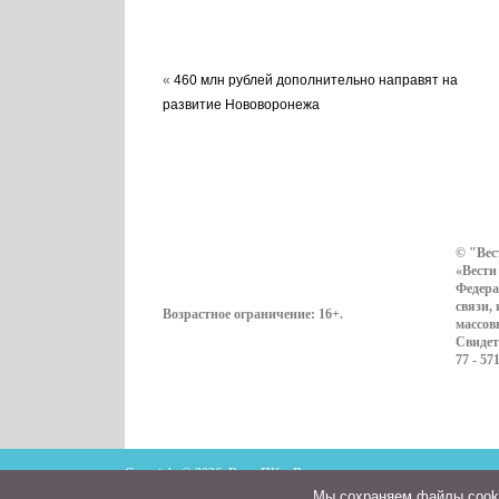
«
460 млн рублей дополнительно направят на
развитие Нововоронежа
© "Вес
«Вести
Федера
связи,
Возрастное ограничение:
16+
.
массов
Свидет
77 - 57
Copyright © 2026. ВестиПК в Воронеже
Мы cохраняем файлы cookie