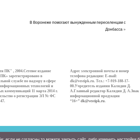
В Воронеже помогают вынужденным переселенцам с
Донбасса
»
ти ПК" , 2004.Сетевое издание
Адрес электронной почты и номер
 ПК» зарегистрировано в
телефона редакции: E-mail:
льной службе по надзору в сфере
dk@vestipk.ru. Тел.: +7-919-188-17-
 информационных технологий и
00.Учредитель издания Калядин Д.
ых коммуникаций 11 марта 2014 г.
А.Главный редактор Калядин Д. А.Знак
ельство о регистрации ЭЛ № ФС
информационной продукции
147.
“16+”
dk@vestipk.ru
.
: если не согласны то можете закрыть сайт, либо изменить настройки 