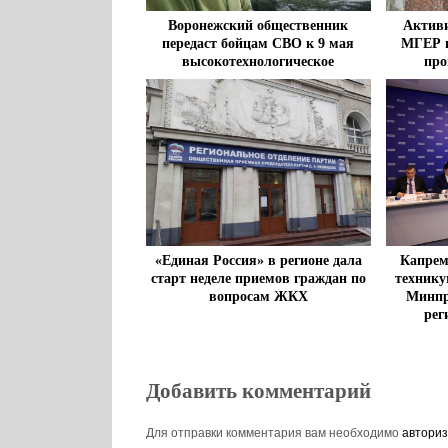
Воронежский общественник
Активи
передаст бойцам СВО к 9 мая
МГЕР и
высокотехнологическое
про
оборудование
благоуст
«Единая Россия» в регионе дала
Капрем
старт неделе приемов граждан по
технику
вопросам ЖКХ
Минпр
рег
през
Добавить комментарий
Для отправки комментария вам необходимо
авториз