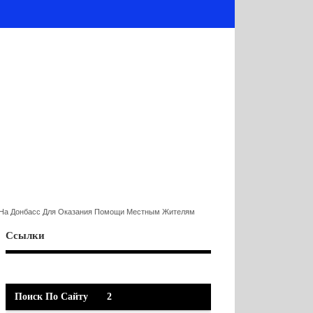
я На Донбасс Для Оказания Помощи Местным Жителям
Ссылки
Поиск По Сайту
2