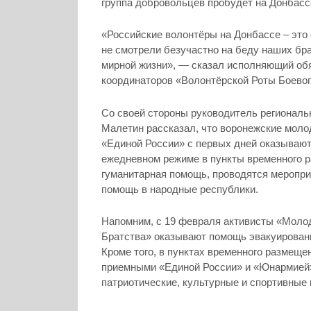
группа добровольцев пробудет на Донбасс
«Российские волонтёры на Донбассе – это 
не смотрели безучастно на беду наших бр
мирной жизни», — сказал исполняющий об
координаторов «Волонтёрской Роты Боевог
Со своей стороны руководитель региональ
Малетин рассказал, что воронежские мол
«Единой России» с первых дней оказываю
ежедневном режиме в пункты временного 
гуманитарная помощь, проводятся меропри
помощь в народные республики.
Напомним, с 19 февраля активисты «Молод
Братства» оказывают помощь эвакуирован
Кроме того, в пунктах временного размещ
приемными «Единой России» и «Юнармией»
патриотические, культурные и спортивные