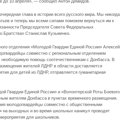
е до 10 апреля», — сообщил Антон Демидов.
очередная глава в истории всего русского мира. Мы никогда
атьев и теперь мы всеми силами поможем вернуться им к
язанности Председателя Совета Федеральных
о Братства» Станислав Кузьменко.
ного отделения «Молодой Гвардии Единой России» Алексей
одогвардейцы совместно с региональным отделением
т необходимую помощь соотечественникам с Донбасса. В
размещения жителей ЛДНР в области доставляется
ятия для детей из ЛДНР, отправляется гуманитарная
ой Гвардии Единой России» и «Волонтерской Роты Боевого
ным жителям Донбасса в пунктах временного размещения.
ения молодогвардейцы совместно с общественными
 на выходных и во время школьных каникул проводят
 мероприятия для школьников.