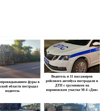
Водитель и 11 пассажиров
рейсового автобуса пострадали в
 опрокидыванием фуры в
ДТП с грузовиком на
ской области пострадал
воронежском участке М-4 «Дон»
водитель