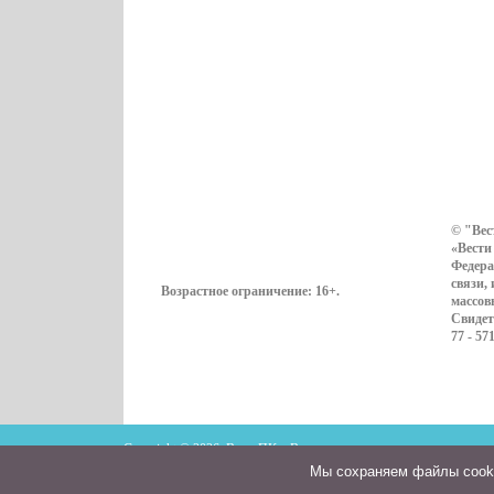
© "Вес
«Вести
Федера
связи,
Возрастное ограничение:
16+
.
массов
Свидет
77 - 57
Copyright © 2026. ВестиПК в Воронеже
Мы cохраняем файлы cookie