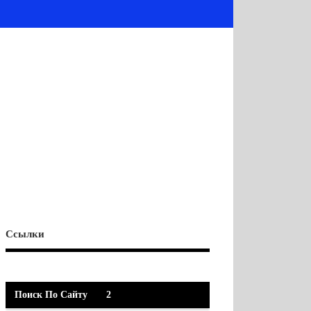
Ссылки
Поиск По Сайту
2