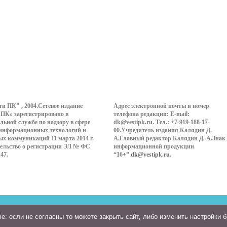
ти ПК" , 2004.Сетевое издание
Адрес электронной почты и номер
 ПК» зарегистрировано в
телефона редакции: E-mail:
льной службе по надзору в сфере
dk@vestipk.ru. Тел.: +7-919-188-17-
 информационных технологий и
00.Учредитель издания Калядин Д.
ых коммуникаций 11 марта 2014 г.
А.Главный редактор Калядин Д. А.Знак
ельство о регистрации ЭЛ № ФС
информационной продукции
147.
“16+”
dk@vestipk.ru
.
: если не согласны то можете закрыть сайт, либо изменить настройки 