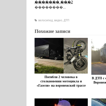
������� ���2
��������...
велосипед
,
видео
,
ДТП
Похожие записи
Погибли 2 человека в
В ДТП с
столкновении мотоцикла и
Воронеж
«Газели» на воронежской трассе