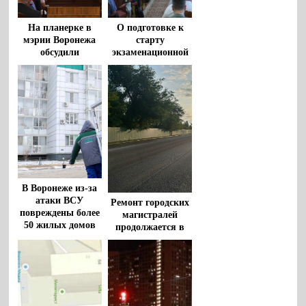
На планерке в
О подготовке к
мэрии Воронежа
старту
обсудили
экзаменационной
организацию
компании
спортивных
рассказали в
мероприятий и
мэрии Воронежа
результаты
работы
предприятия
«Воронежтеплосеть»
В Воронеже из-за
атаки ВСУ
Ремонт городских
повреждены более
магистралей
50 жилых домов
продолжается в
Воронеже