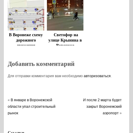
В Воронеже схему
Светофор на
дорожного
улице Крынина в
движения
Воронеже
скорректируют на
функционирует в
улице 20-летия
штатном режиме
Октября
Добавить комментарий
Для отправки комментария вам необходимо
авторизоваться
.
«
В январе в Воронежской
И после 2 марта будет
области упал строительный
закрыт Воронежский
рынок
аэропорт
»
Ссылки