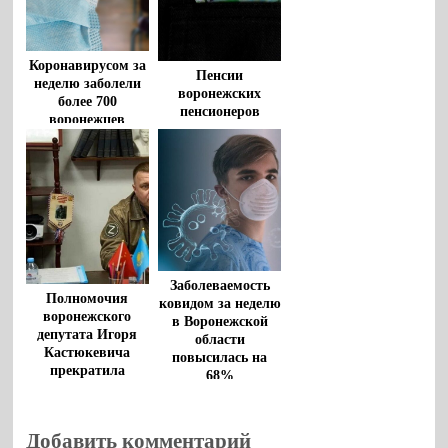
Коронавирусом за
Пенсии
неделю заболели
воронежских
более 700
пенсионеров
воронежцев
вырастут на 7,5
процента с 2024
года
Заболеваемость
Полномочия
ковидом за неделю
воронежского
в Воронежской
депутата Игоря
области
Кастюкевича
повысилась на
прекратила
68%
Госдума
Добавить комментарий