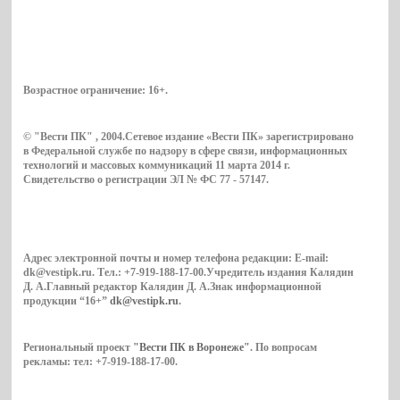
Возрастное ограничение:
16+
.
© "Вести ПК" , 2004.Сетевое издание «Вести ПК» зарегистрировано
в Федеральной службе по надзору в сфере связи, информационных
технологий и массовых коммуникаций 11 марта 2014 г.
Свидетельство о регистрации ЭЛ № ФС 77 - 57147.
Адрес электронной почты и номер телефона редакции: E-mail:
dk@vestipk.ru. Тел.: +7-919-188-17-00.Учредитель издания Калядин
Д. А.Главный редактор Калядин Д. А.Знак информационной
продукции “16+”
dk@vestipk.ru
.
Региональный проект
"Вести ПК в Воронеже"
. По вопросам
рекламы: тел: +7-919-188-17-00.