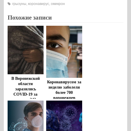
грызуны
,
коронавирус
,
омикрон
Похожие записи
В Воронежской
Коронавирусом за
области
неделю заболели
заразились
более 700
COVID-19 за
воронежцев
неделю 242
человека