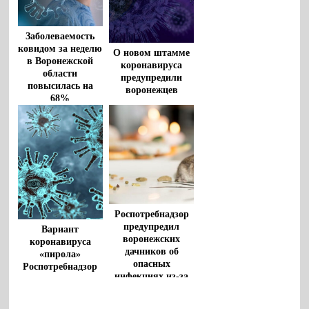
Заболеваемость
ковидом за неделю
О новом штамме
в Воронежской
коронавируса
области
предупредили
повысилась на
воронежцев
68%
Роспотребнадзор
предупредил
Вариант
воронежских
коронавируса
дачников об
«пирола»
опасных
Роспотребнадзор
инфекциях из-за
признал заразнее
крыс и клещей
«омикрона»