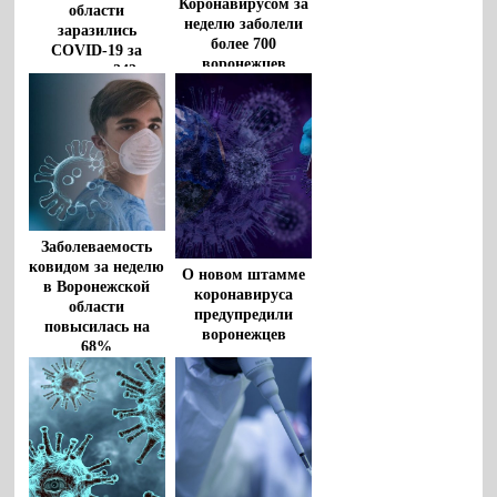
Коронавирусом за
области
неделю заболели
заразились
более 700
COVID-19 за
воронежцев
неделю 242
человека
Заболеваемость
ковидом за неделю
О новом штамме
в Воронежской
коронавируса
области
предупредили
повысилась на
воронежцев
68%