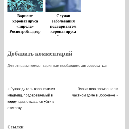
Вариант
Случаи
коронавируса
заболевания
«пирола»
подвариантом
Роспотребнадзор
коронавируса
признал заразнее
«Арктур»
«омикрона»
выявили в России
Добавить комментарий
Для отправки комментария вам необходимо
авторизоваться
.
«
Руководитель воронежских
Взрыв газа произошел в
кладбищ, подозреваемый в
частном доме в Воронеже
»
коррупции, отказался уйти в
отставку
Ссылки