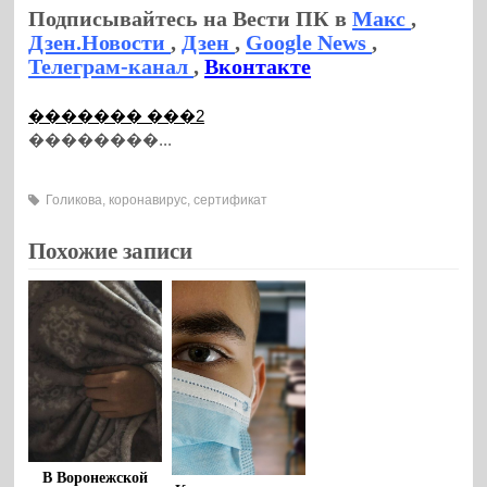
Подписывайтесь на Вести ПК в
Макс
,
Дзен.Новости
,
Дзен
,
Google News
,
Телеграм-канал
,
Вконтакте
������� ���2
��������...
Голикова
,
коронавирус
,
сертификат
Похожие записи
В Воронежской