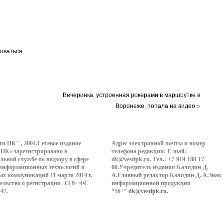
просветительского контента
оваться
.
Вечеринка, устроенная рокерами в маршрутке в
Воронеже, попала на видео
»
ти ПК" , 2004.Сетевое издание
Адрес электронной почты и номер
 ПК» зарегистрировано в
телефона редакции: E-mail:
льной службе по надзору в сфере
dk@vestipk.ru. Тел.: +7-919-188-17-
 информационных технологий и
00.Учредитель издания Калядин Д.
ых коммуникаций 11 марта 2014 г.
А.Главный редактор Калядин Д. А.Знак
ельство о регистрации ЭЛ № ФС
информационной продукции
147.
“16+”
dk@vestipk.ru
.