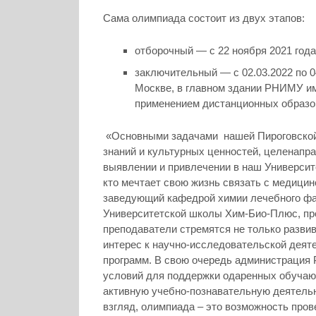
Сама олимпиада состоит из двух этапов:
отборочный — с 22 ноября 2021 года 
заключительный — с 02.03.2022 по 0
Москве, в главном здании РНИМУ им.
применением дистанционных образо
«Основными задачами нашей Пироговской 
знаний и культурных ценностей, целенапр
выявлении и привлечении в наш Университ
кто мечтает свою жизнь связать с медици
заведующий кафедрой химии лечебного фа
Университетской школы Хим-Био-Плюс, п
преподаватели стремятся не только развив
интерес к научно-исследовательской деят
программ. В свою очередь администрация
условий для поддержки одаренных обучающ
активную учебно-познавательную деятельно
взгляд, олимпиада – это возможность прове