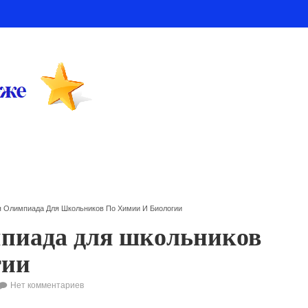
я Олимпиада Для Школьников По Химии И Биологии
мпиада для школьников
гии
Нет комментариев