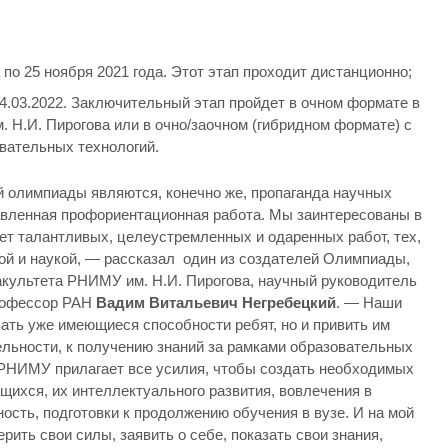
по 25 ноября 2021 года. Этот этап проходит дистанционно;
4.03.2022. Заключительный этап пройдет в очном формате в
 Н.И. Пирогова или в очно/заочном (гибридном формате) с
вательных технологий.
олимпиады являются, конечно же, пропаганда научных
авленная профориентационная работа. Мы заинтересованы в
ет талантливых, целеустремленных и одаренных работ, тех,
ной и наукой, — рассказал один из создателей Олимпиады,
культета РНИМУ им. Н.И. Пирогова, научный руководитель
рофессор РАН
Вадим Витальевич Негребецкий
. — Наши
ать уже имеющиеся способности ребят, но и привить им
ельности, к получению знаний за рамками образовательных
 РНИМУ прилагает все усилия, чтобы создать необходимых
ихся, их интеллектуального развития, вовлечения в
сть, подготовки к продолжению обучения в вузе. И на мой
рить свои силы, заявить о себе, показать свои знания,