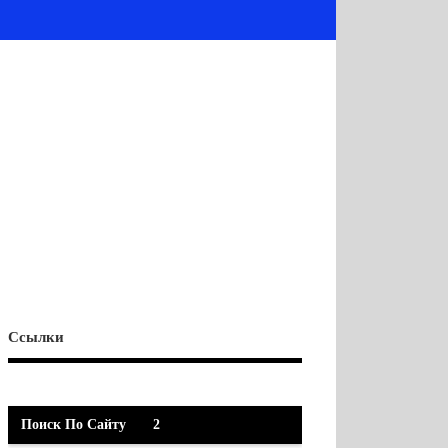
Ссылки
Поиск По Сайту
2