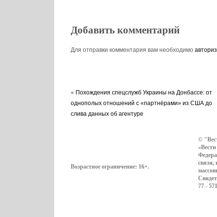
Добавить комментарий
Для отправки комментария вам необходимо
авториз
«
Похождения спецслужб Украины на Донбассе: от
однополых отношений с «партнёрами» из США до
слива данных об агентуре
© "Вес
«Вести
Федера
связи,
Возрастное ограничение:
16+
.
массов
Свидет
77 - 57