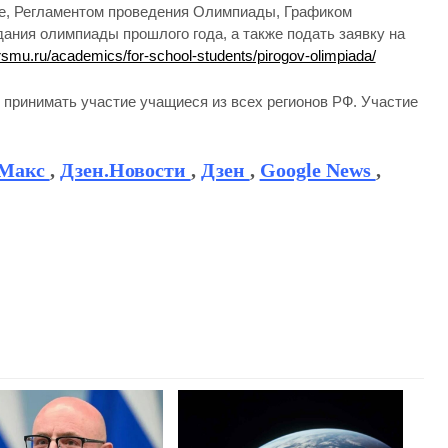
е, Регламентом проведения Олимпиады, Графиком
ания олимпиады прошлого года, а также подать заявку на
/rsmu.ru/academics/for-school-students/pirogov-olimpiada/
 принимать участие учащиеся из всех регионов РФ. Участие
Макс
,
Дзен.Новости
,
Дзен
,
Google News
,