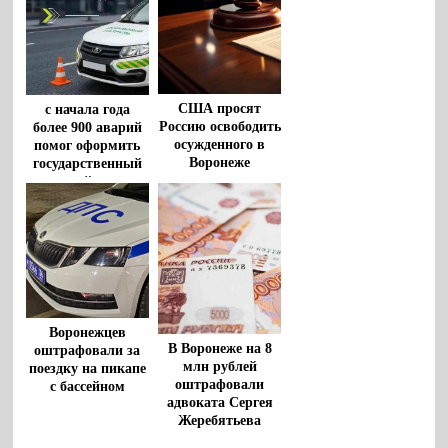
США просят
с начала года
Россию освободить
более 900 аварий
осужденного в
помог оформить
Воронеже
государственный
американца
дорожный патруль
Роберта Гилмана
Воронежцев
В Воронеже на 8
оштрафовали за
млн рублей
поездку на пикапе
оштрафовали
с бассейном
адвоката Сергея
Жеребятьева