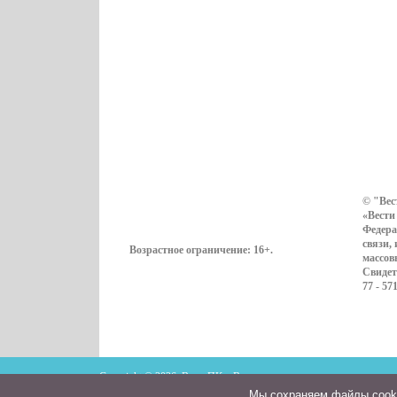
© "Вес
«Вести
Федера
связи,
Возрастное ограничение:
16+
.
массов
Свидет
77 - 57
Copyright © 2026. ВестиПК в Воронеже
Мы cохраняем файлы cookie