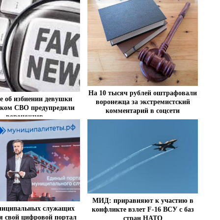
На 10 тысяч рублей оштрафовали
е об избиении девушки
воронежца за экстремистский
иком СВО предупредили
комментарий в соцсети
воронежцев
МИД: приравняют к участию в
ниципальных служащих
конфликте взлет F-16 ВСУ с баз
я свой цифровой портал
стран НАТО