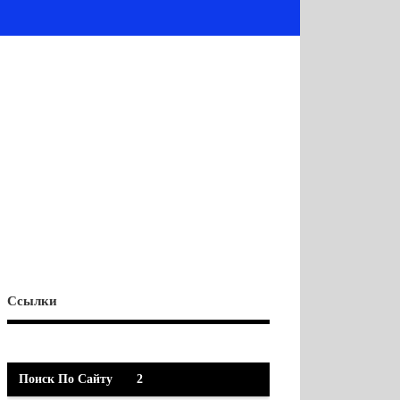
Ссылки
Поиск По Сайту
2