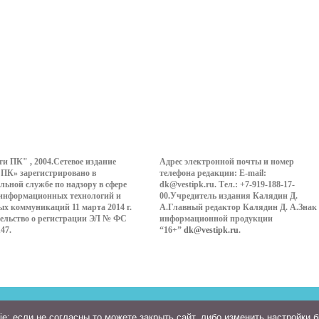
ти ПК" , 2004.Сетевое издание
Адрес электронной почты и номер
 ПК» зарегистрировано в
телефона редакции: E-mail:
льной службе по надзору в сфере
dk@vestipk.ru. Тел.: +7-919-188-17-
 информационных технологий и
00.Учредитель издания Калядин Д.
ых коммуникаций 11 марта 2014 г.
А.Главный редактор Калядин Д. А.Знак
ельство о регистрации ЭЛ № ФС
информационной продукции
147.
“16+”
dk@vestipk.ru
.
: если не согласны то можете закрыть сайт, либо изменить настройки 