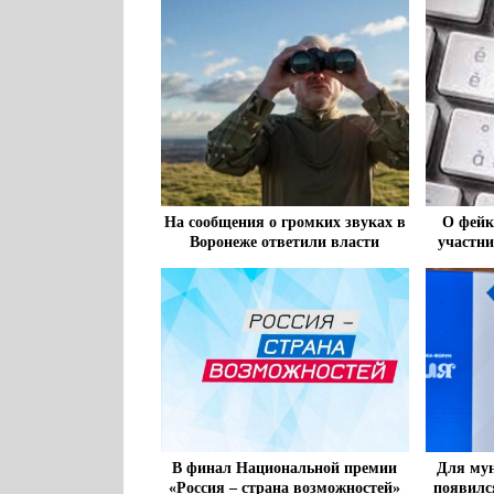
На сообщения о громких звуках в
О фейк
Воронеже ответили власти
участн
В финал Национальной премии
Для му
«Россия – страна возможностей»
появилс