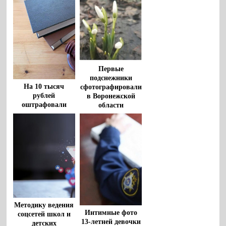
Первые
подснежники
На 10 тысяч
сфотографировали
рублей
в Воронежской
оштрафовали
области
воронежца за
экстремистский
комментарий в
соцсети
Методику ведения
Интимные фото
соцсетей школ и
13-летней девочки
детских