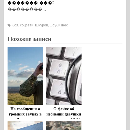
������� ���2
��������...
Зоя
,
соцсети
,
Шнуров
,
шоубизнес
Похожие записи
На сообщения о
О фейке об
громких звуках в
избиении девушки
Воронеже
участником СВО
ответили власти
предупредили
воронежцев