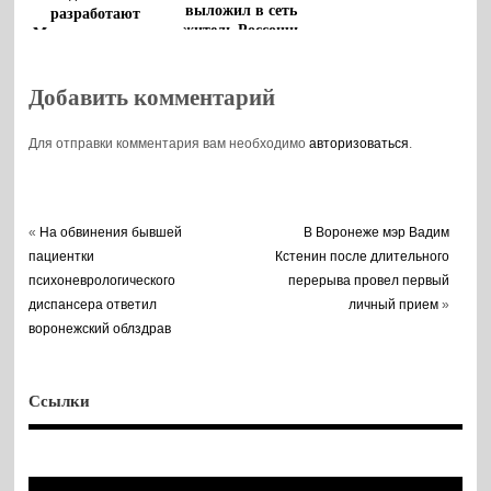
выложил в сеть
разработают
житель Россоши
Минпросвещения
и «Диалог»
Добавить комментарий
Для отправки комментария вам необходимо
авторизоваться
.
«
На обвинения бывшей
В Воронеже мэр Вадим
пациентки
Кстенин после длительного
психоневрологического
перерыва провел первый
диспансера ответил
личный прием
»
воронежский облздрав
Ссылки