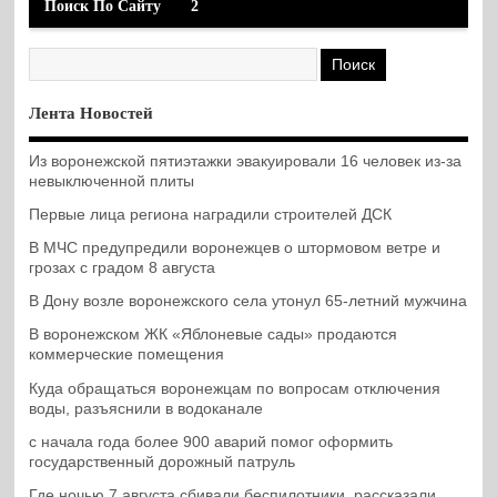
Поиск По Сайту
2
Лента Новостей
Из воронежской пятиэтажки эвакуировали 16 человек из-за
невыключенной плиты
Первые лица региона наградили строителей ДСК
В МЧС предупредили воронежцев о штормовом ветре и
грозах с градом 8 августа
В Дону возле воронежского села утонул 65-летний мужчина
В воронежском ЖК «Яблоневые сады» продаются
коммерческие помещения
Куда обращаться воронежцам по вопросам отключения
воды, разъяснили в водоканале
с начала года более 900 аварий помог оформить
государственный дорожный патруль
Где ночью 7 августа сбивали беспилотники, рассказали