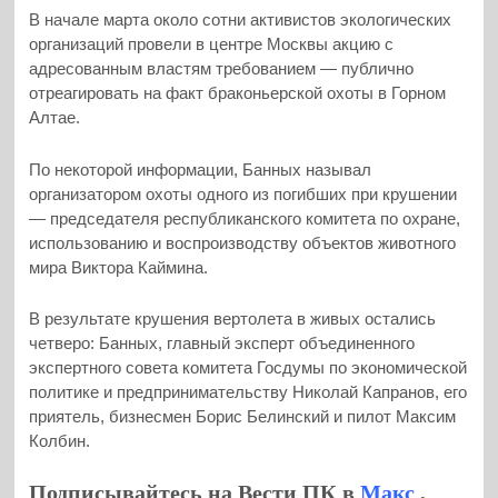
В начале марта около сотни активистов экологических
организаций провели в центре Москвы акцию с
адресованным властям требованием — публично
отреагировать на факт браконьерской охоты в Горном
Алтае.
По некоторой информации, Банных называл
организатором охоты одного из погибших при крушении
— председателя республиканского комитета по охране,
использованию и воспроизводству объектов животного
мира Виктора Каймина.
В результате крушения вертолета в живых остались
четверо: Банных, главный эксперт объединенного
экспертного совета комитета Госдумы по экономической
политике и предпринимательству Николай Капранов, его
приятель, бизнесмен Борис Белинский и пилот Максим
Колбин.
Подписывайтесь на Вести ПК в
Макс
,