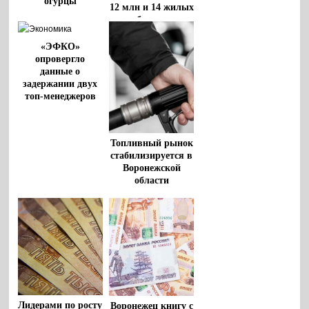
огурцы
12 млн и 14 жилых
объектов
«ЭФКО»
опровергло
данные о
задержании двух
топ-менеджеров
Топливный рынок
стабилизируется в
Воронежской
области
Лидерами по росту
Воронежец книгу с