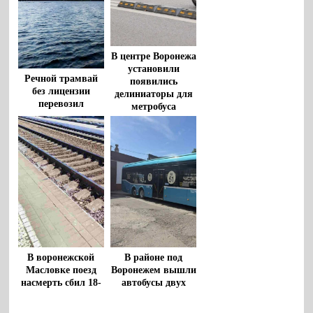
В центре Воронежа
установили
Речной трамвай
появились
без лицензии
делиниаторы для
перевозил
метробуса
воронежцев по
водохранилищу
В воронежской
В районе под
Масловке поезд
Воронежем вышли
насмерть сбил 18-
автобусы двух
летнюю девушку
перевозчиков